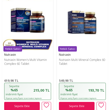
Yetkili Satıcı
Yetkili Satıcı
Nutraxin
Nutraxin
Nutraxin Women's Multi Vitamin
Nutraxin Multi Mineral Complex 60
Complex 60 Tablet
Tablet
619,90
TL
549,90
TL
Sepette
Sepette
%65
%65
215,00 TL
193,70 TL
indirimli fiyat
indirimli fiyat
Piyasa satış fiyatı üzerinden toplam
Piyasa satış fiyatı üzerinden toplam
indirim oranıdır!
indirim oranıdır!
Sepete Ekle
Sepete Ekle