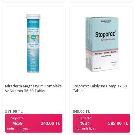
Miraderm Magnezyum Kompleks
Stoporoz Kalsiyum Complex 60
Ve Vitamin B6 20 Tablet
Tablet
571,00
TL
849,00
TL
Sepette
Sepette
%58
%31
240,00 TL
585,00 TL
indirimli fiyat
indirimli fiyat