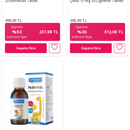
20 Efervesan Tablet
Çinko 15 mg 30 Çiğneme Tableti
499,90
TL
490,00
TL
Sepette
Sepette
%53
%36
237,00 TL
312,00 TL
indirimli fiyat
indirimli fiyat
Sepete Ekle
Sepete Ekle