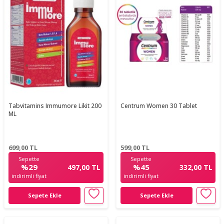
Tabvitamins Immumore Likit 200
Centrum Women 30 Tablet
ML
699,00
TL
599,00
TL
Sepette
Sepette
%29
%45
497,00 TL
332,00 TL
indirimli fiyat
indirimli fiyat
Sepete Ekle
Sepete Ekle