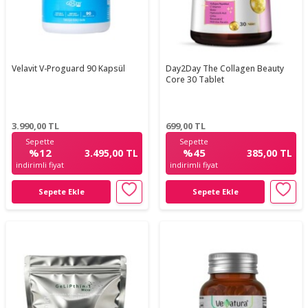
Velavit V-Proguard 90 Kapsül
Day2Day The Collagen Beauty
Core 30 Tablet
3.990,00
TL
699,00
TL
Sepette
Sepette
%12
%45
3.495,00 TL
385,00 TL
indirimli fiyat
indirimli fiyat
Sepete Ekle
Sepete Ekle