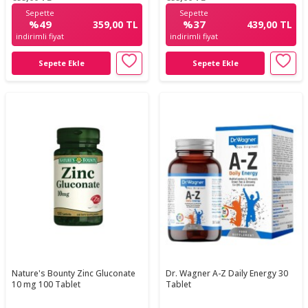
Sepette
Sepette
%49
%37
359,00 TL
439,00 TL
indirimli fiyat
indirimli fiyat
Sepete Ekle
Sepete Ekle
Nature's Bounty Zinc Gluconate
Dr. Wagner A-Z Daily Energy 30
10 mg 100 Tablet
Tablet