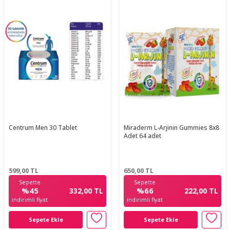
Centrum Men 30 Tablet
Miraderm L-Arjinin Gummies 8x8
Adet 64 adet
599,00
TL
650,00
TL
Sepette
Sepette
%45
%66
332,00 TL
222,00 TL
indirimli fiyat
indirimli fiyat
Sepete Ekle
Sepete Ekle