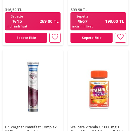
316,50
TL
599,90
TL
Sepette
Sepette
%15
%67
269,00 TL
199,00 TL
indirimli fiyat
indirimli fiyat
Sepete Ekle
Sepete Ekle
Dr. Wagner Immufast Complex
Wellcare Vitamin C 1000 mg +