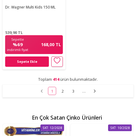
Dr. Wagner Multi Kids 150 ML
539,90
TL
Sepette
%69
168,00 TL
indirimli fiyat
Sepete Ekle
Toplam
414
ürün bulunmaktadır.
1
2
3
…
En Çok Satan Çinko Ürünleri
SKT: 12/2028
SKT: 10/2028