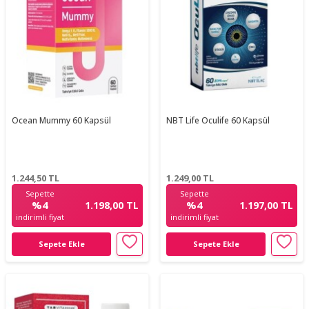
Ocean Mummy 60 Kapsül
NBT Life Oculife 60 Kapsül
1.244,50
TL
1.249,00
TL
Sepette
Sepette
%4
%4
1.198,00 TL
1.197,00 TL
indirimli fiyat
indirimli fiyat
Sepete Ekle
Sepete Ekle