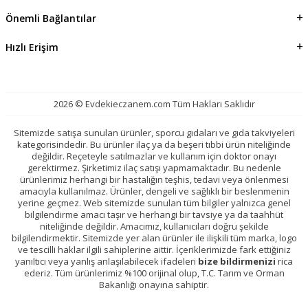
Önemli Bağlantılar
Hızlı Erişim
2026 © Evdekieczanem.com Tüm Hakları Saklıdır
Sitemizde satışa sunulan ürünler, sporcu gıdaları ve gıda takviyeleri
kategorisindedir. Bu ürünler ilaç ya da beşeri tıbbi ürün niteliğinde
değildir. Reçeteyle satılmazlar ve kullanım için doktor onayı
gerektirmez. Şirketimiz ilaç satışı yapmamaktadır. Bu nedenle
ürünlerimiz herhangi bir hastalığın teşhis, tedavi veya önlenmesi
amacıyla kullanılmaz. Ürünler, dengeli ve sağlıklı bir beslenmenin
yerine geçmez. Web sitemizde sunulan tüm bilgiler yalnızca genel
bilgilendirme amacı taşır ve herhangi bir tavsiye ya da taahhüt
niteliğinde değildir. Amacımız, kullanıcıları doğru şekilde
bilgilendirmektir. Sitemizde yer alan ürünler ile ilişkili tüm marka, logo
ve tescilli haklar ilgili sahiplerine aittir. İçeriklerimizde fark ettiğiniz
yanıltıcı veya yanlış anlaşılabilecek ifadeleri
bize bildirmenizi
rica
ederiz. Tüm ürünlerimiz %100 orijinal olup, T.C. Tarım ve Orman
Bakanlığı onayına sahiptir.