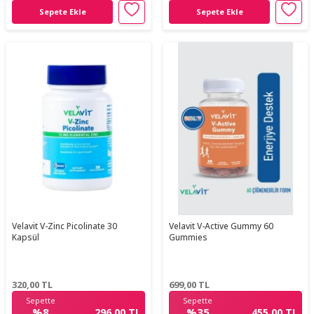
Sepete Ekle
Sepete Ekle
Velavit V-Zinc Picolinate 30
Velavit V-Active Gummy 60
Kapsül
Gummies
320,00
TL
699,00
TL
Sepette
Sepette
%8
%35
296,00 TL
455,00 TL