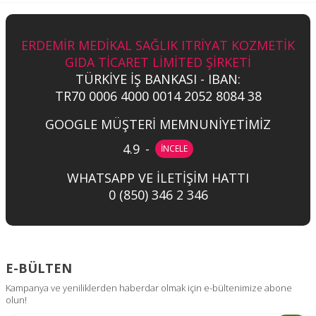
ERDEMİR MEDİKAL SAĞLIK ITRİYAT KOZMETİK
GIDA TİCARET LİMİTED ŞİRKETİ
TÜRKİYE İŞ BANKASI - IBAN:
TR70 0006 4000 0014 2052 8084 38
GOOGLE MÜŞTERİ MEMNUNİYETİMİZ
4.9
-
İNCELE
WHATSAPP VE İLETİŞİM HATTI
0 (850) 346 2 346
E-BÜLTEN
Kampanya ve yeniliklerden haberdar olmak için e-bültenimize abone
olun!