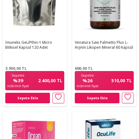
İmuneks GeLiPthin-1 Micro
Venatura Saw Palmetto Plus L-
Bitkisel Kapsül 120 Adet
Arjinin Likopen Mineral 60 Kapsül
3.950,00
TL
690,00
TL
Sepette
Sepette
%39
%26
2.400,00 TL
510,00 TL
indirimli fiyat
indirimli fiyat
Sepete Ekle
Sepete Ekle