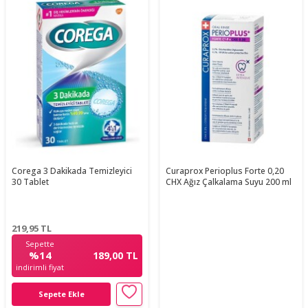
Corega 3 Dakikada Temizleyici
Curaprox Perioplus Forte 0,20
30 Tablet
CHX Ağız Çalkalama Suyu 200 ml
219,95
TL
Sepette
%14
189,00 TL
indirimli fiyat
Sepete Ekle