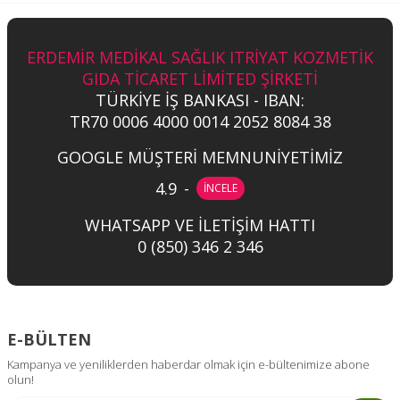
ERDEMİR MEDİKAL SAĞLIK ITRİYAT KOZMETİK
GIDA TİCARET LİMİTED ŞİRKETİ
TÜRKİYE İŞ BANKASI - IBAN:
TR70 0006 4000 0014 2052 8084 38
GOOGLE MÜŞTERİ MEMNUNİYETİMİZ
4.9
-
İNCELE
WHATSAPP VE İLETİŞİM HATTI
0 (850) 346 2 346
E-BÜLTEN
Kampanya ve yeniliklerden haberdar olmak için e-bültenimize abone
olun!