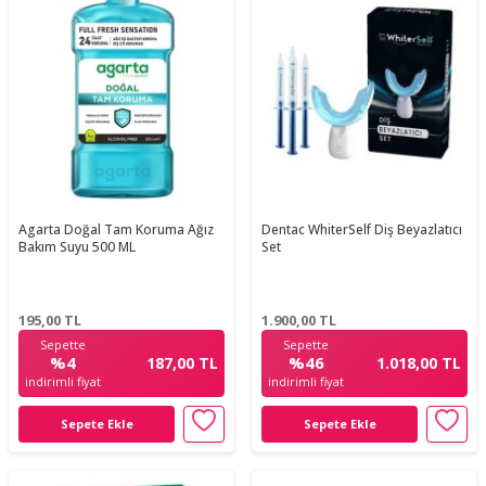
Agarta Doğal Tam Koruma Ağız
Dentac WhiterSelf Diş Beyazlatıcı
Bakım Suyu 500 ML
Set
195,00
TL
1.900,00
TL
Sepette
Sepette
%4
%46
187,00 TL
1.018,00 TL
indirimli fiyat
indirimli fiyat
Sepete Ekle
Sepete Ekle