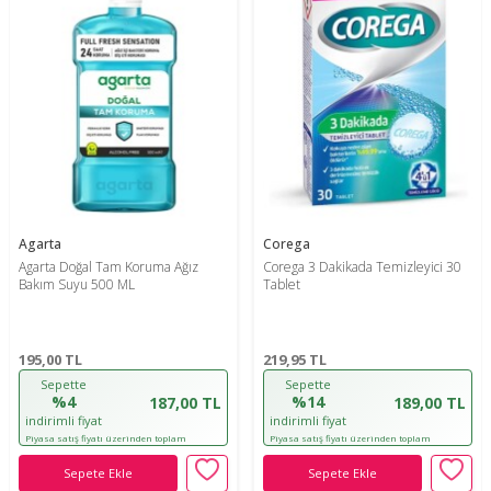
Agarta
Corega
Agarta Doğal Tam Koruma Ağız
Corega 3 Dakikada Temizleyici 30
Bakım Suyu 500 ML
Tablet
195,00
TL
219,95
TL
Sepette
Sepette
%4
%14
187,00 TL
189,00 TL
indirimli fiyat
indirimli fiyat
Piyasa satış fiyatı üzerinden toplam
Piyasa satış fiyatı üzerinden toplam
indirim oranıdır!
indirim oranıdır!
Sepete Ekle
Sepete Ekle