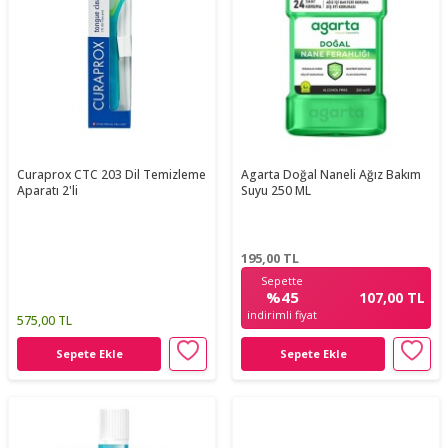
Curaprox CTC 203 Dil Temizleme
Agarta Doğal Naneli Ağız Bakım
Aparatı 2'li
Suyu 250 ML
195,00
TL
Sepette
%45
107,00 TL
indirimli fiyat
575,00 TL
Sepete Ekle
Sepete Ekle