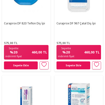
Curaprox DF 820 Teflon Diş İpi
Curaprox DF 967 Çatal Diş İpi
575,00
TL
575,00
TL
Sepette
Sepette
%20
%20
460,00 TL
460,00 TL
indirimli fiyat
indirimli fiyat
Sepete Ekle
Sepete Ekle