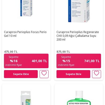
Curaprox Perioplus Focus Perio
Curaprox Perioplus Regenerate
Gel 10 ml
CHX 0,09 Ağız Çalkalama Suyu
200 ml
475,00
TL
875,00
TL
Sepette
Sepette
%16
%15
401,00 TL
741,00 TL
indirimli fiyat
indirimli fiyat
Sepete Ekle
Sepete Ekle