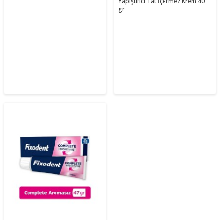
Yapıştırıcı Tat İçermez Krem 40
gr