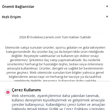
Önemli Bağlantılar
Hızlı Erişim
2026 © Evdekieczanem.com Tüm Hakları Saklıdır
Sitemizde satışa sunulan ürünler, sporcu gıdaları ve gıda takviyeleri
kategorisindedir. Bu ürünler ilaç ya da beşeri tıbbi ürün niteliğinde
değildir. Reçeteyle satılmazlar ve kullanım için doktor onayı
gerektirmez. Şirketimiz ilaç satışı yapmamaktadır. Bu nedenle
ürünlerimiz herhangi bir hastalığın teşhis, tedavi veya önlenmesi
amacıyla kullanılmaz. Ürünler, dengeli ve sağlıklı bir beslenmenin
yerine geçmez. Web sitemizde sunulan tüm bilgiler yalnızca genel
bilgilendirme amacı taşır ve herhangi bir tavsiye ya da taahhüt
niteliğinde değildir. Amacımız, kullanıcıları doğru şekilde
bilgilendirmektir. Sitemizde yer alan ürünler ile ilişkili tüm marka, logo
ve tescilli haklar ilgili sahiplerine aittir. İçeriklerimizde fark ettiğiniz
Çerez Kullanımı
yanıltıcı veya yanlış anlaşılabilecek ifadeleri
bize bildirmenizi
rica
Web sitemizde, ziyaretçilerimizi daha yakından tanımak,
ederiz. Tüm ürünlerimiz %100 orijinal olup, T.C. Tarım ve Orman
kullanıcı deneyimini kişiselleştirmek ve geliştirmek amacıyla
Bakanlığı onayına sahiptir.
çerezler kullanıyoruz. Kullandığımız çerez türleri ve amaçları
hakkında detaylı bilgiye
Gizlilik ve Çerez Politikası
üzerinden