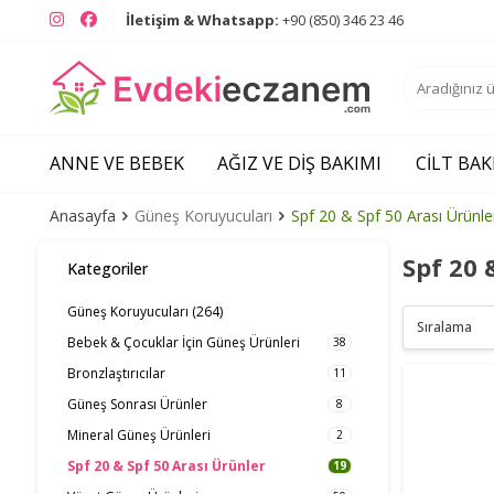
Instagram
Facebook
İletişim & Whatsapp:
+90 (850) 346 23 46
ANNE VE BEBEK
AĞIZ VE DIŞ BAKIMI
CILT BAK
Anasayfa
Güneş Koruyucuları
Spf 20 & Spf 50 Arası Ürünle
Spf 20 
Kategoriler
Güneş Koruyucuları
(264)
Bebek & Çocuklar İçin Güneş Ürünleri
38
Bronzlaştırıcılar
11
Güneş Sonrası Ürünler
8
Mineral Güneş Ürünleri
2
Spf 20 & Spf 50 Arası Ürünler
19