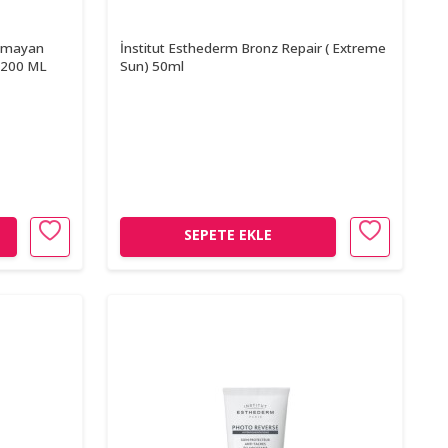
akmayan
İnstitut Esthederm Bronz Repair ( Extreme
 200 ML
Sun) 50ml
SEPETE EKLE