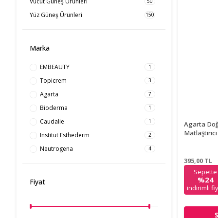
Vücut Güneş Ürünleri
50
Yüz Güneş Ürünleri
150
Marka
EMBEAUTY
1
Topicrem
3
Agarta
7
Bioderma
1
Caudalie
1
Agarta Doğa
Matlaştırı
Institut Esthederm
2
Neutrogena
4
395,00
TL
Sepette
%24
Fiyat
indirimli fi