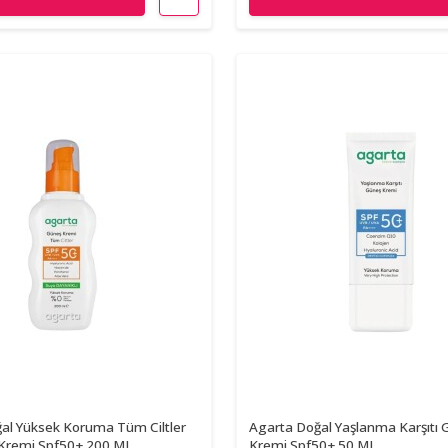
al Yüksek Koruma Tüm Ciltler
Agarta Doğal Yaşlanma Karşıtı 
 Kremi Spf50+ 200 ML
Kremi Spf50+ 50 ML