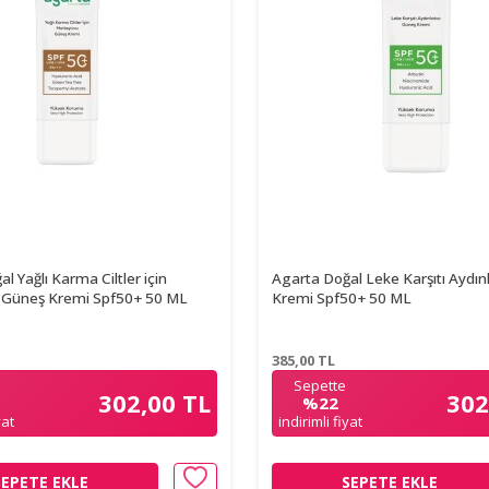
l Yağlı Karma Ciltler için
Agarta Doğal Leke Karşıtı Aydın
cı Güneş Kremi Spf50+ 50 ML
Kremi Spf50+ 50 ML
385,00
TL
Sepette
302,00 TL
302
%22
yat
indirimli fiyat
SEPETE EKLE
SEPETE EKLE