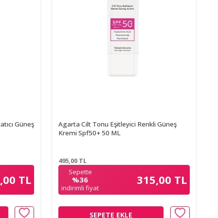
latıcı Güneş
Agarta Cilt Tonu Eşitleyici Renkli Güneş
Kremi Spf50+ 50 ML
495,00
TL
Sepette
,00 TL
315,00 TL
%36
indirimli fiyat
SEPETE EKLE