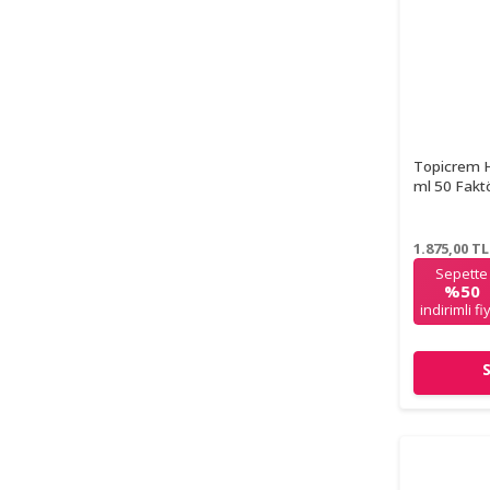
Topicrem H
ml 50 Fakt
1.875,00
TL
Sepette
%50
indirimli fi