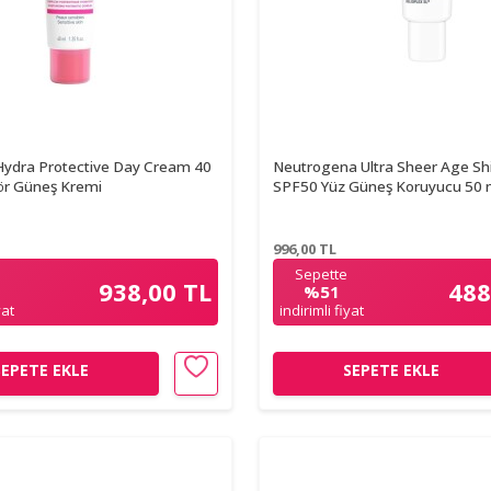
ydra Protective Day Cream 40
Neutrogena Ultra Sheer Age Shi
ör Güneş Kremi
SPF50 Yüz Güneş Koruyucu 50 
996,00
TL
Sepette
938,00 TL
488
%51
yat
indirimli fiyat
SEPETE EKLE
SEPETE EKLE