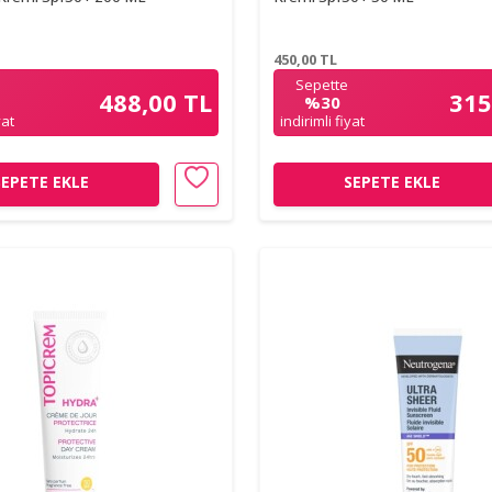
450,00
TL
Sepette
488,00 TL
315
%30
yat
indirimli fiyat
SEPETE EKLE
SEPETE EKLE