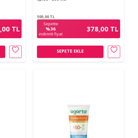
595,00
TL
Sepette
,00 TL
378,00 TL
%36
indirimli fiyat
SEPETE EKLE