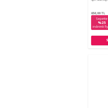
650,00
TL
Sepette
%25
indirimli fi