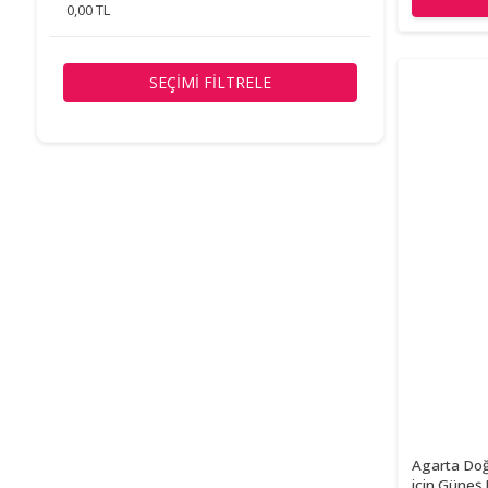
0,00 TL
SEÇIMI FILTRELE
Agarta Doğ
için Güneş