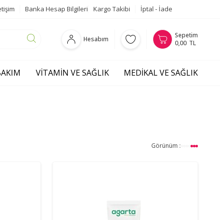
etişim
Banka Hesap Bilgileri
Kargo Takibi
İptal - İade
Sepetim
Hesabım
0,00
TL
 BAKIM
VITAMIN VE SAĞLIK
MEDIKAL VE SAĞLIK
Görünüm :