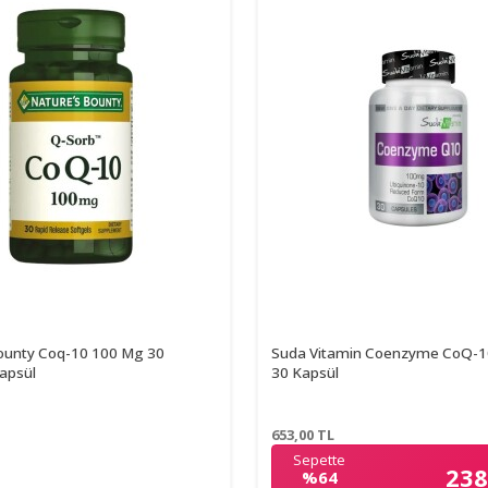
ounty Coq-10 100 Mg 30
Suda Vitamin Coenzyme CoQ-
apsül
30 Kapsül
653,00
TL
Sepette
238
%64