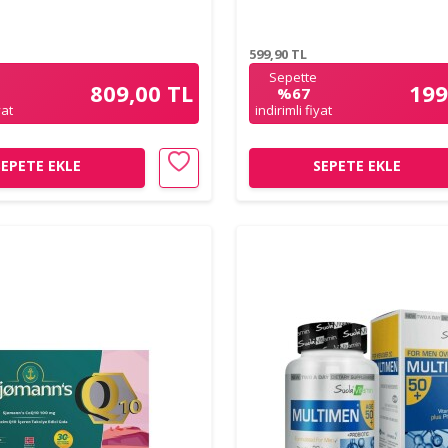
599,90
TL
Sepette
809,00 TL
199
%67
yat
indirimli fiyat
SEPETE EKLE
SEPETE EKLE