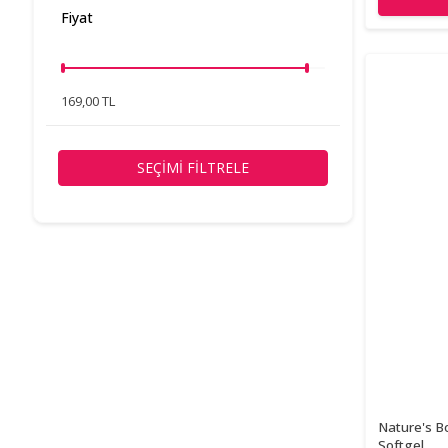
Fiyat
Sunlife
1
TAB İlaç
2
Velavit
2
169,00 TL
VeNatura
4
SEÇIMI FILTRELE
Nature's B
Softgel