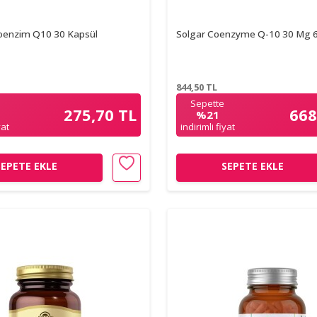
oenzim Q10 30 Kapsül
Solgar Coenzyme Q-10 30 Mg 6
844,50
TL
Sepette
275,70 TL
668
%21
yat
indirimli fiyat
SEPETE EKLE
SEPETE EKLE