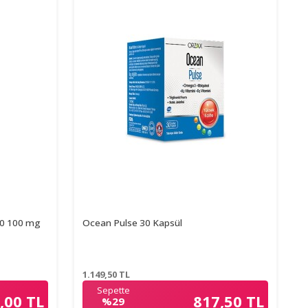
10 100 mg
Ocean Pulse 30 Kapsül
1.149,50
TL
Sepette
,00 TL
817,50 TL
%29