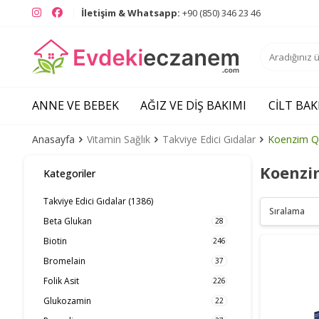
Instagram
Facebook
İletişim & Whatsapp:
+90 (850) 346 23 46
ANNE VE BEBEK
AĞIZ VE DIŞ BAKIMI
CILT BAK
Anasayfa
Vitamin Sağlık
Takviye Edici Gıdalar
Koenzim Q
Koenzi
Kategoriler
Takviye Edici Gıdalar
(1386)
Beta Glukan
28
Biotin
246
Bromelain
37
Folik Asit
226
Glukozamin
22