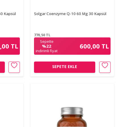
0 Kapsül
Solgar Coenzyme Q-10 60 Mg 30 Kapsül
770,50
TL
Sepette
,00 TL
600,00 TL
%22
indirimli fiyat
SEPETE EKLE