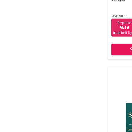
961,90
TL
Sepette
%16
indirimli fi