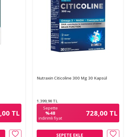
Nutraxin Citicoline 300 Mg 30 Kapsül
1.399,90
TL
Sepette
,00 TL
728,00 TL
%48
indirimli fiyat
SEPETE EKLE