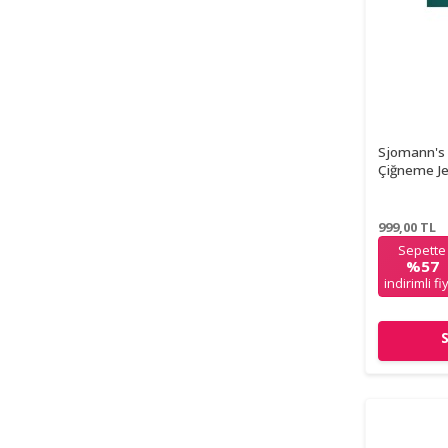
Sjomann's
Çiğneme Je
999,00
TL
Sepette
%57
indirimli fi