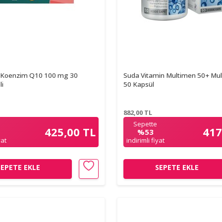
 Koenzim Q10 100 mg 30
Suda Vitamin Multimen 50+ Mul
li
50 Kapsül
882,00
TL
Sepette
425,00 TL
417
%53
yat
indirimli fiyat
SEPETE EKLE
SEPETE EKLE