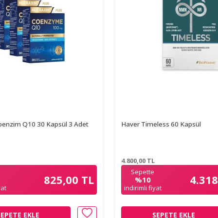
oenzim Q10 30 Kapsül 3 Adet
Haver Timeless 60 Kapsül
4.800,00
TL
Sepette
825,00 TL
4.318
%10
yat
indirimli fiyat
SEPETE EKLE
SEPETE EKLE