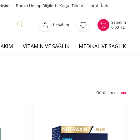
etişim
Banka Hesap Bilgileri
Kargo Takibi
İptal - İade
Sepetim
Hesabım
0,00
TL
 BAKIM
VITAMIN VE SAĞLIK
MEDIKAL VE SAĞLIK
Görünüm :