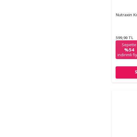
Nutraxin K
599,90
TL
Sepette
%54
indirimli fi