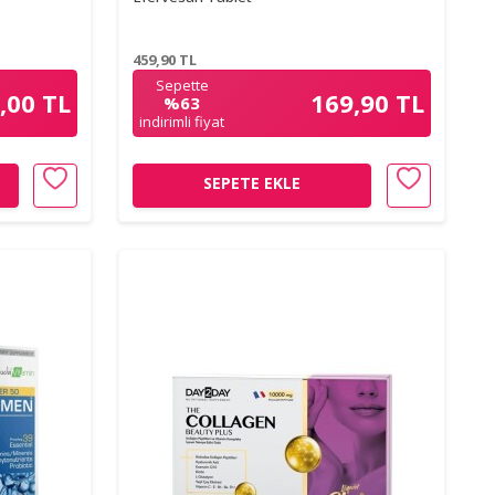
459,90
TL
Sepette
,00 TL
169,90 TL
%63
indirimli fiyat
SEPETE EKLE