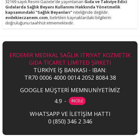
32169 sayılı Resmi Gazete'de yayımlanan
Gıda ve Takviye Edici
Gıdalarda Sağlık Beyanı Kullanımı Hakkında Yönetmelik
kapsamındaki "Sağlık Beyanları"
niteliğinde değildir.
evdekieczanem.com
, belirtilen kaynaklardaki bilgilerin
doğruluğunu taahhüt etmemektedir.
ERDEMİR MEDİKAL SAĞLIK ITRİYAT KOZMETİK
GIDA TİCARET LİMİTED ŞİRKETİ
TÜRKİYE İŞ BANKASI - IBAN:
TR70 0006 4000 0014 2052 8084 38
GOOGLE MÜŞTERİ MEMNUNİYETİMİZ
4.9
-
İNCELE
WHATSAPP VE İLETİŞİM HATTI
0 (850) 346 2 346