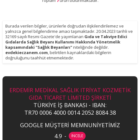
Toplam
7
ürün bulunmaktadır.
Burada verilen bilgiler, ürünlerle doğrudan ilişkilendirilemez ve
yalnızca genel bilgilendirme amacı taşımaktadır. 20.04.2023 tarihli ve
32169 sayılı Resmi Gazete'de yayımlanan
Gıda ve Takviye Edici
Gıdalarda Sağlık Beyanı Kullanımı Hakkında Yönetmelik
kapsamındaki "Sağlık Beyanları"
niteliğinde değildir.
evdekieczanem.com
, belirtilen kaynaklardaki bilgilerin
doğruluğunu taahhüt etmemektedir.
ERDEMİR MEDİKAL SAĞLIK ITRİYAT KOZMETİK
GIDA TİCARET LİMİTED ŞİRKETİ
TÜRKİYE İŞ BANKASI - IBAN:
TR70 0006 4000 0014 2052 8084 38
GOOGLE MÜŞTERİ MEMNUNİYETİMİZ
4.9
-
İNCELE