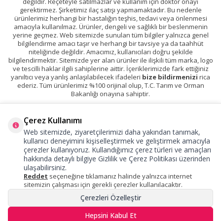
değildir. Reçeteyle satılmazlar ve kullanım için doktor onayı
gerektirmez. Şirketimiz ilaç satışı yapmamaktadır. Bu nedenle
ürünlerimiz herhangi bir hastalığın teşhis, tedavi veya önlenmesi
amacıyla kullanılmaz. Ürünler, dengeli ve sağlıklı bir beslenmenin
yerine geçmez. Web sitemizde sunulan tüm bilgiler yalnızca genel
bilgilendirme amacı taşır ve herhangi bir tavsiye ya da taahhüt
niteliğinde değildir. Amacımız, kullanıcıları doğru şekilde
bilgilendirmektir. Sitemizde yer alan ürünler ile ilişkili tüm marka, logo
ve tescilli haklar ilgili sahiplerine aittir. İçeriklerimizde fark ettiğiniz
yanıltıcı veya yanlış anlaşılabilecek ifadeleri
bize bildirmenizi
rica
ederiz. Tüm ürünlerimiz %100 orijinal olup, T.C. Tarım ve Orman
Bakanlığı onayına sahiptir.
Çerez Kullanımı
Web sitemizde, ziyaretçilerimizi daha yakından tanımak,
kullanıcı deneyimini kişiselleştirmek ve geliştirmek amacıyla
çerezler kullanıyoruz. Kullandığımız çerez türleri ve amaçları
hakkında detaylı bilgiye
Gizlilik ve Çerez Politikası
üzerinden
ulaşabilirsiniz.
Reddet
seçeneğine tıklamanız halinde yalnızca internet
sitemizin çalışması için gerekli çerezler kullanılacaktır.
Çerezleri Özelleştir
Hepsini Kabul Et