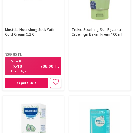
Mustela Nourshing Stick With
Trukid Soothing Skin Egzamalı
Cold Cream 9.2 G
Ciltler İçin Bakım Kremi 100 ml
789,90
TL
Sepette
%10
708,00 TL
indirimli fiyat
Sepete Ekle