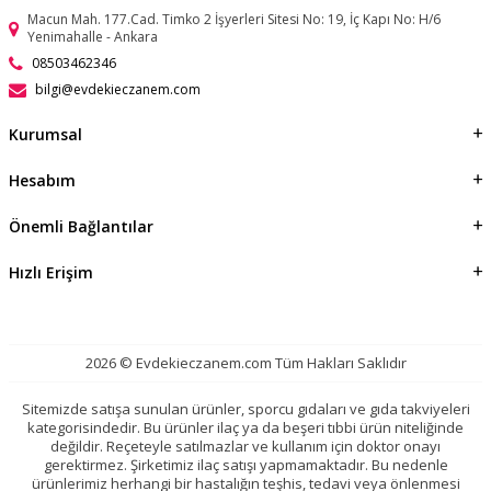
Macun Mah. 177.Cad. Timko 2 İşyerleri Sitesi No: 19, İç Kapı No: H/6
Yenimahalle - Ankara
08503462346
bilgi@evdekieczanem.com
Kurumsal
Hesabım
Önemli Bağlantılar
Hızlı Erişim
2026 © Evdekieczanem.com Tüm Hakları Saklıdır
Sitemizde satışa sunulan ürünler, sporcu gıdaları ve gıda takviyeleri
kategorisindedir. Bu ürünler ilaç ya da beşeri tıbbi ürün niteliğinde
değildir. Reçeteyle satılmazlar ve kullanım için doktor onayı
gerektirmez. Şirketimiz ilaç satışı yapmamaktadır. Bu nedenle
ürünlerimiz herhangi bir hastalığın teşhis, tedavi veya önlenmesi