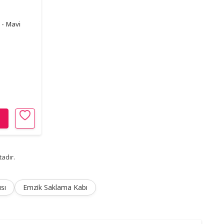
- Mavi
adır.
sı
Emzik Saklama Kabı