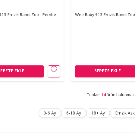
913 Emzik Bandı Zoo - Pembe
Wee Baby 913 Emzik Bandı Zoo 
SEPETE EKLE
SEPETE EKLE
Toplam
14
ürün bulunmakt
0-6 Ay
6-18 Ay
18+ Ay
Emzik Askı