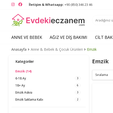
Instagram
Facebook
İletişim & Whatsapp:
+90 (850) 346 23 46
ANNE VE BEBEK
AĞIZ VE DIŞ BAKIMI
CILT BAK
Anasayfa
Anne & Bebek & Çocuk Ürünleri
Emzik
Emzik
Kategoriler
Emzik
(14)
6-18 Ay
3
18+ Ay
6
Emzik Askısı
3
Emzik Saklama Kabı
2