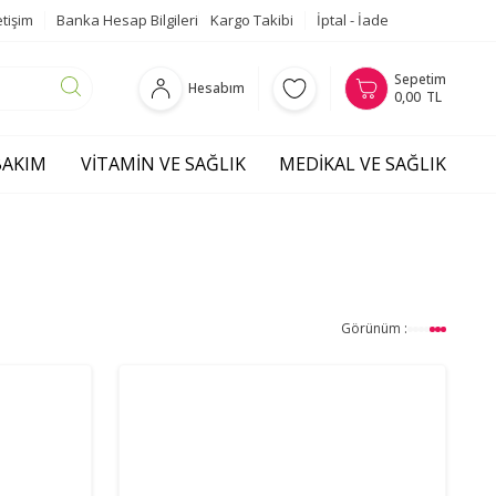
etişim
Banka Hesap Bilgileri
Kargo Takibi
İptal - İade
Sepetim
Hesabım
0,00
TL
 BAKIM
VITAMIN VE SAĞLIK
MEDIKAL VE SAĞLIK
Görünüm :