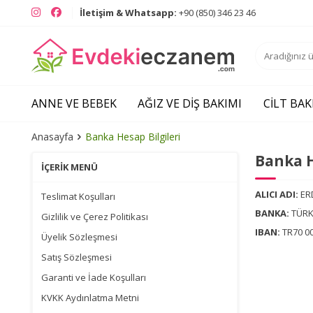
Instagram
Facebook
İletişim & Whatsapp:
+90 (850) 346 23 46
ANNE VE BEBEK
AĞIZ VE DIŞ BAKIMI
CILT BAK
Anasayfa
Banka Hesap Bilgileri
Banka H
İÇERIK MENÜ
ALICI ADI:
ER
Teslimat Koşulları
BANKA:
TÜRK
Gizlilik ve Çerez Politikası
IBAN:
TR70 00
Üyelik Sözleşmesi
Satış Sözleşmesi
Garanti ve İade Koşulları
KVKK Aydınlatma Metni