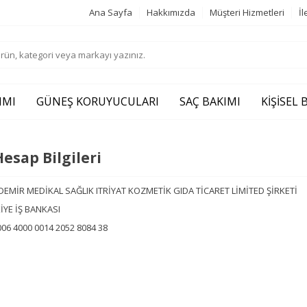
Ana Sayfa
Hakkımızda
Müşteri Hizmetleri
İl
IMI
GÜNEŞ KORUYUCULARI
SAÇ BAKIMI
KIŞISEL
esap Bilgileri
DEMİR MEDİKAL SAĞLIK ITRİYAT KOZMETİK GIDA TİCARET LİMİTED ŞİRKETİ
İYE İŞ BANKASI
06 4000 0014 2052 8084 38