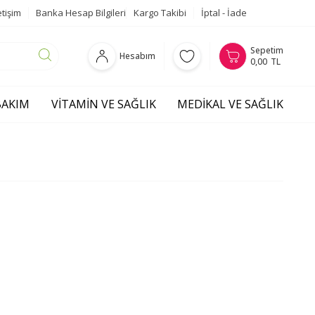
etişim
Banka Hesap Bilgileri
Kargo Takibi
İptal - İade
Sepetim
Hesabım
0,00
TL
 BAKIM
VITAMIN VE SAĞLIK
MEDIKAL VE SAĞLIK