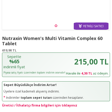
YETKILI SATICI
Nutraxin Women's Multi Vitamin Complex 60
Tablet
619,90
TL
Sepette
215,00 TL
%65
indirimli fiyat
Piyasa satış fiyatı üzerinden toplam indirim oranıdır!
Havale ile
4,30 TL
az ödeyin.
Sepet Büyüdükçe İndirim Artar!
Üyelere özel kademeli alışveriş indirimi.
*
İndirimler
toplam sepet tutarı
üzerinden hesaplanır.
Üretici / İthalatçı firma bilgileri için tıklayınız