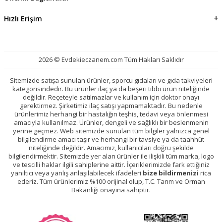
Hızlı Erişim
2026 © Evdekieczanem.com Tüm Hakları Saklıdır
Sitemizde satışa sunulan ürünler, sporcu gıdaları ve gıda takviyeleri
kategorisindedir. Bu ürünler ilaç ya da beşeri tıbbi ürün niteliğinde
değildir. Reçeteyle satılmazlar ve kullanım için doktor onayı
gerektirmez. Şirketimiz ilaç satışı yapmamaktadır. Bu nedenle
ürünlerimiz herhangi bir hastalığın teşhis, tedavi veya önlenmesi
amacıyla kullanılmaz. Ürünler, dengeli ve sağlıklı bir beslenmenin
yerine geçmez. Web sitemizde sunulan tüm bilgiler yalnızca genel
bilgilendirme amacı taşır ve herhangi bir tavsiye ya da taahhüt
niteliğinde değildir. Amacımız, kullanıcıları doğru şekilde
bilgilendirmektir. Sitemizde yer alan ürünler ile ilişkili tüm marka, logo
ve tescilli haklar ilgili sahiplerine aittir. İçeriklerimizde fark ettiğiniz
yanıltıcı veya yanlış anlaşılabilecek ifadeleri
bize bildirmenizi
rica
ederiz. Tüm ürünlerimiz %100 orijinal olup, T.C. Tarım ve Orman
Bakanlığı onayına sahiptir.