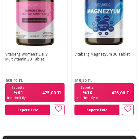
Vitaberg Women’s Daily
Vitaberg Magnezyum 30 Tablet
Multivitamin 30 Tablet
639,40
TL
519,50
TL
Sepette
Sepette
%34
%18
425,00 TL
425,00 TL
indirimli fiyat
indirimli fiyat
Sepete Ekle
Sepete Ekle