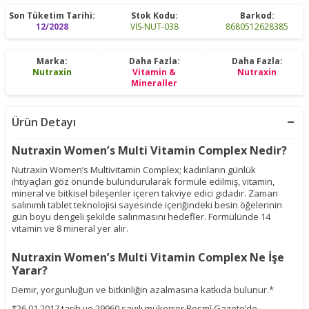
Son Tüketim Tarihi:
Stok Kodu:
Barkod:
12/2028
VİS-NUT-038
8680512628385
Marka:
Daha Fazla:
Daha Fazla:
Nutraxin
Vitamin &
Nutraxin
Mineraller
Ürün Detayı
Nutraxin Women’s Multi Vitamin Complex Nedir?
Nutraxin Women’s Multivitamin Complex; kadınların günlük
ihtiyaçları göz önünde bulundurularak formüle edilmiş, vitamin,
mineral ve bitkisel bileşenler içeren takviye edici gıdadır. Zaman
salınımlı tablet teknolojisi sayesinde içeriğindeki besin öğelerinin
gün boyu dengeli şekilde salınmasını hedefler. Formülünde 14
vitamin ve 8 mineral yer alır.
Nutraxin Women’s Multi Vitamin Complex Ne İşe
Yarar?
Demir, yorgunluğun ve bitkinliğin azalmasına katkıda bulunur.*
*26.01.2017 tarih ve 29960 sayılı mükerrer Resmî Gazete’de