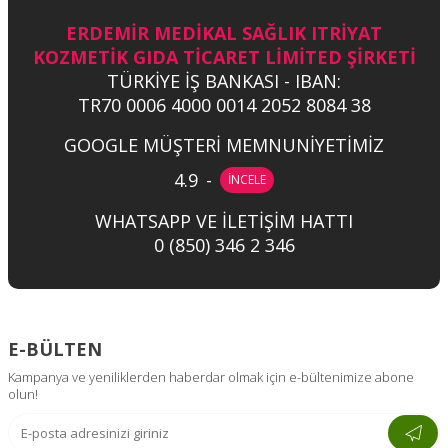
ERDEMİR MEDİKAL SAĞLIK ITRİYAT
KOZMETİK GIDA TİCARET LİMİTED ŞİRKETİ
TÜRKİYE İŞ BANKASI - IBAN:
TR70 0006 4000 0014 2052 8084 38
GOOGLE MÜŞTERİ MEMNUNİYETİMİZ
4.9
-
İNCELE
WHATSAPP VE İLETİŞİM HATTI
0 (850) 346 2 346
E-BÜLTEN
Kampanya ve yeniliklerden haberdar olmak için e-bültenimize abone
olun!