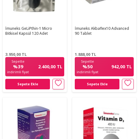
İmuneks GeLiPthin-1 Micro
İmuneks Akbaflex10 Advanced
Bitkisel Kapsül 120 Adet
90 Tablet
3.950,00
TL
1.888,00
TL
Sepette
Sepette
%39
%50
2.400,00 TL
942,00 TL
indirimli fiyat
indirimli fiyat
Sepete Ekle
Sepete Ekle