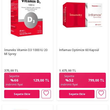
İmuneks Vitamin D3 1000 IU 20
Inflamax Optimize 60 Kapsül
Ml Sprey
375,00
TL
1.675,00
TL
Sepette
Sepette
%66
%52
129,00 TL
799,00 TL
indirimli fiyat
indirimli fiyat
Sepete Ekle
Sepete Ekle