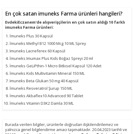
En çok satan imuneks Farma ürünleri hangileri?
EvdekiEczanem'de alışverişçilerin en çok satın aldığı 10 farklı
imuneks Farma ürünleri:
İmuneks Plus 30 Kapsül
İmuneks Methyl B12 1000 Mcg 10 ML Sprey
Imuneks Lacneferex 60 Kapsül
İmuneks Imumax Plus Kids Boğaz Spreyi 20 ml
İmuneks GeLiPthin-1 Micro Bitkisel Kapsül 120 Adet
İmuneks Kids Multivitamin Mineral 150 ML
Imuneks Beta Glukan 50 mg 40 Kapsül
İmuneks Resveratrol Şurup 150 ML
İmuneks Akbaflex10 Advanced 90 Tablet
İmuneks Vitamin D3K2 Damla 30 ML
Burada verilen bilgiler, ürünlerle doğrudan ilişkilendirilemez ve
yalnızca genel bilgilendirme amacı taşımaktadır. 20.04.2023 tarihli ve