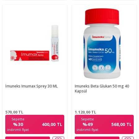
İmuneks Imumax Sprey 30 ML
Imuneks Beta Glukan 50 mg 40
Kapsül
570,00
TL
1.120,00
TL
Sepette
Sepette
%30
%49
400,00 TL
568,00 TL
indirimli fiyat
indirimli fiyat