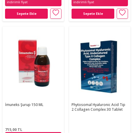
indirimli fiyat
indirimli fiyat
Sepete Ekle
Sepete Ekle
İmuneks Şurup 150 ML
Phytosomal Hyaluronic Acid Tip
2 Collagen Complex 30 Tablet
715,00
TL