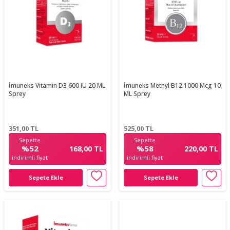
İmuneks Vitamin D3 600 IU 20 ML
İmuneks Methyl B12 1000 Mcg 10
Sprey
ML Sprey
351,00
TL
525,00
TL
Sepette
Sepette
%52
%58
168,00 TL
220,00 TL
indirimli fiyat
indirimli fiyat
Sepete Ekle
Sepete Ekle