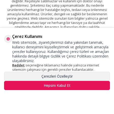
değildir. Reçeteyle satılmazlar ve kullanım için doktor onayı
gerektirmez. Şirketimiz ilaç satışı yapmamaktadır. Bu nedenle
ürünlerimiz herhangi bir hastalığın teşhis, tedavi veya önlenmesi
amacıyla kullanılmaz. Ürünler, dengeli ve sağlıklı bir beslenmenin
yerine geçmez. Web sitemizde sunulan tüm bilgiler yalnızca genel
bilgilendirme amacı taşır ve herhangi bir tavsiye ya da taahhüt
niteliğinde değildir. Amacımız, kullanıcıları doğru şekilde
bilgilendirmektir. Sitemizde yer alan ürünler ile ilişkili tüm marka, logo
ve tescilli haklar ilgili sahiplerine aittir. İçeriklerimizde fark ettiğiniz
Çerez Kullanımı
yanıltıcı veya yanlış anlaşılabilecek ifadeleri
bize bildirmenizi
rica
Web sitemizde, ziyaretçilerimizi daha yakından tanımak,
ederiz. Tüm ürünlerimiz %100 orijinal olup, T.C. Tarım ve Orman
kullanıcı deneyimini kişiselleştirmek ve geliştirmek amacıyla
Bakanlığı onayına sahiptir.
çerezler kullanıyoruz. Kullandığımız çerez türleri ve amaçları
hakkında detaylı bilgiye
Gizlilik ve Çerez Politikası
üzerinden
ulaşabilirsiniz.
Reddet
seçeneğine tıklamanız halinde yalnızca internet
sitemizin çalışması için gerekli çerezler kullanılacaktır.
Çerezleri Özelleştir
Hepsini Kabul Et