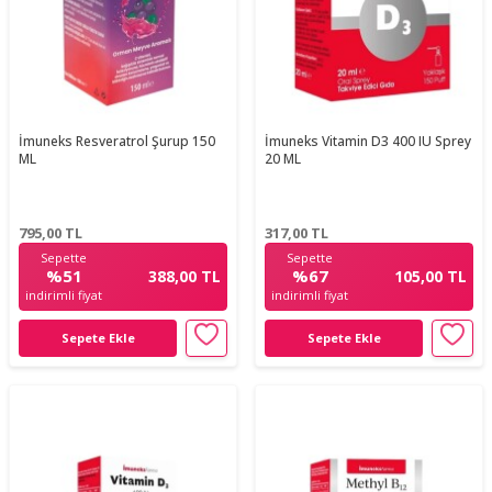
İmuneks Resveratrol Şurup 150
İmuneks Vitamin D3 400 IU Sprey
ML
20 ML
795,00
TL
317,00
TL
Sepette
Sepette
%51
%67
388,00 TL
105,00 TL
indirimli fiyat
indirimli fiyat
Sepete Ekle
Sepete Ekle