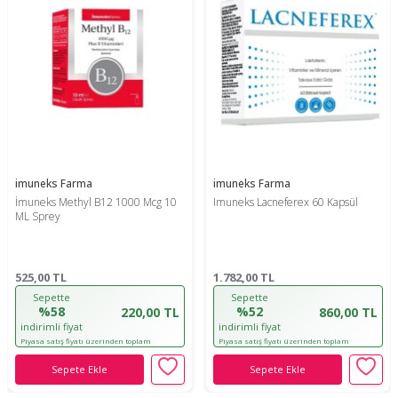
imuneks Farma
imuneks Farma
İmuneks Methyl B12 1000 Mcg 10
Imuneks Lacneferex 60 Kapsül
ML Sprey
525,00
TL
1.782,00
TL
Sepette
Sepette
%58
%52
220,00 TL
860,00 TL
indirimli fiyat
indirimli fiyat
Piyasa satış fiyatı üzerinden toplam
Piyasa satış fiyatı üzerinden toplam
indirim oranıdır!
indirim oranıdır!
Sepete Ekle
Sepete Ekle