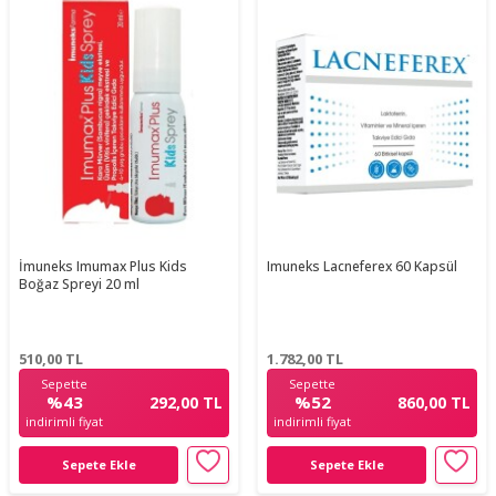
İmuneks Imumax Plus Kids
Imuneks Lacneferex 60 Kapsül
Boğaz Spreyi 20 ml
510,00
TL
1.782,00
TL
Sepette
Sepette
%43
%52
292,00 TL
860,00 TL
indirimli fiyat
indirimli fiyat
Sepete Ekle
Sepete Ekle