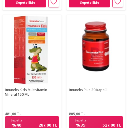
Sepete Ekle
Sepete Ekle
İmuneks Kids Multivitamin
İmuneks Plus 30 Kapsül
Mineral 150 ML
481,00
TL
805,00
TL
Sepette
Sepette
%40
%35
287,00 TL
527,00 TL