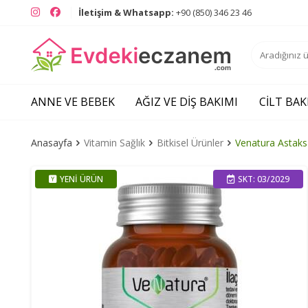
Instagram
Facebook
İletişim & Whatsapp:
+90 (850) 346 23 46
ANNE VE BEBEK
AĞIZ VE DIŞ BAKIMI
CILT BAK
Anasayfa
Vitamin Sağlık
Bitkisel Ürünler
Venatura Astaks
YENI ÜRÜN
SKT: 03/2029