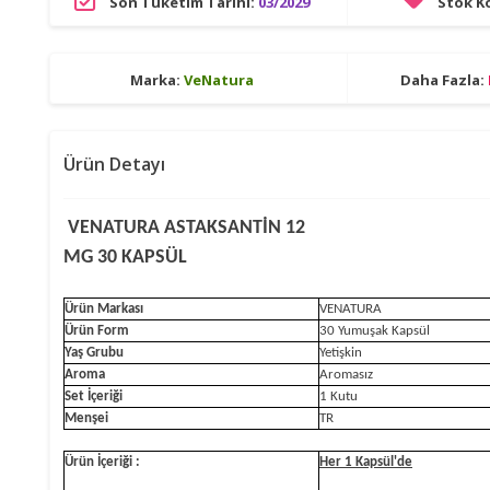
Son Tüketim Tarihi:
03/2029
Stok K
Marka:
VeNatura
Daha Fazla:
Ürün Detayı
VENATURA ASTAKSANTİN 12
MG 30 KAPSÜL
Ürün Markası
VENATURA
Ürün Form
30 Yumuşak Kapsül
Yaş Grubu
Yetişkin
Aroma
Aromasız
Set İçeriği
1 Kutu
Menşei
TR
Ürün İçeriği :
Her 1 Kapsül'de