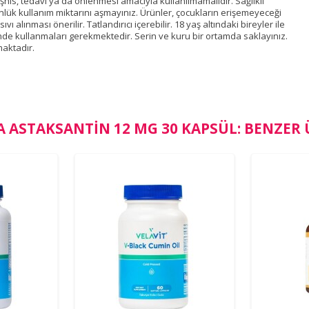
eşhis, tedavi ya da önlenmesi amacıyla kullanılmamalıdır. Sağlıklı
nlük kullanım miktarını aşmayınız. Ürünler, çocukların erişemeyeceği
 alınması önerilir. Tatlandırıcı içerebilir. 18 yaş altındaki bireyler ile
nde kullanmaları gerekmektedir. Serin ve kuru bir ortamda saklayınız.
aktadır.
 ASTAKSANTIN 12 MG 30 KAPSÜL: BENZER