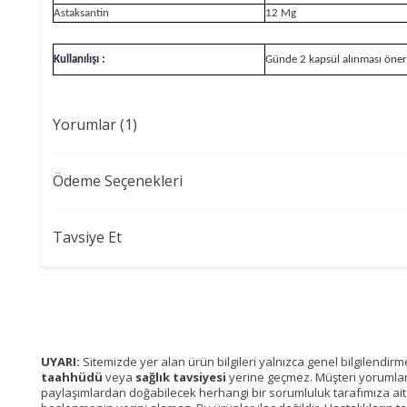
Astaksantin
12 Mg
Kullanılışı :
Günde 2 kapsül alınması öneri
Yorumlar (1)
Ödeme Seçenekleri
Tavsiye Et
UYARI:
Sitemizde yer alan ürün bilgileri yalnızca genel bilgilendir
taahhüdü
veya
sağlık tavsiyesi
yerine geçmez. Müşteri yorumları, 
paylaşımlardan doğabilecek herhangi bir sorumluluk tarafımıza ait de