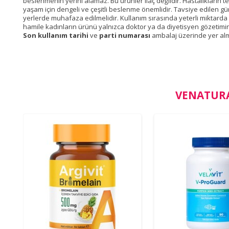
beslenmenin yerini alamaz. Bu ürünler ilaç değildir. Hastalıkların t
yaşam için dengeli ve çeşitli beslenme önemlidir. Tavsiye edilen gü
yerlerde muhafaza edilmelidir. Kullanım sırasında yeterli miktarda sıvı
hamile kadınların ürünü yalnızca doktor ya da diyetisyen gözetimi
Son kullanım tarihi
ve
parti numarası
ambalaj üzerinde yer alm
VENATURA