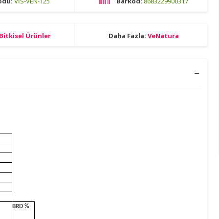
odu:
VİS-VEN-125
Barkod:
8683229900317
Bitkisel Ürünler
Daha Fazla:
VeNatura
BRD %