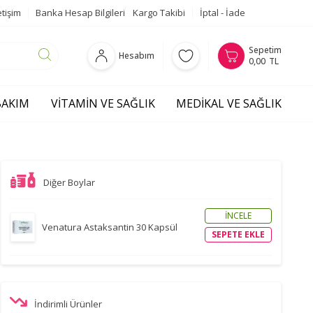
etişim
Banka Hesap Bilgileri
Kargo Takibi
İptal - İade
Sepetim
Hesabım
0,00
TL
 BAKIM
VITAMIN VE SAĞLIK
MEDIKAL VE SAĞLIK
Diğer Boylar
İNCELE
Venatura Astaksantin 30 Kapsül
SEPETE EKLE
İndirimli Ürünler