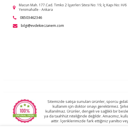
Macun Mah. 177.Cad. Timko 2 İşyerleri Sitesi No: 19, İç Kapı No: H/6
Yenimahalle - Ankara
08503462346
bilgi@evdekieczanem.com
Sitemizde satışa sunulan ürünler, sporcu gıdalar
kullanım için doktor onayı gerektirmez. Şirk
kullanılmaz. Ürünler, dengeli ve sağlıklı bir be
ya da taahhüt niteliğinde değildir. Amacımız, kullan
aittir. İçeriklerimizde fark ettiğiniz yanıltıcı 