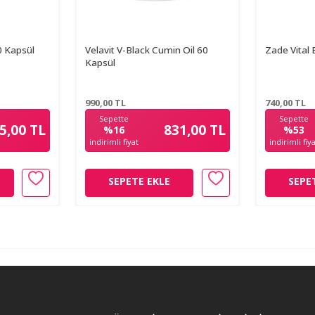
0 Kapsül
Velavit V-Black Cumin Oil 60
Zade Vital
Kapsül
990,00
TL
740,00
TL
Sepette
Sepette
5,00 TL
831,00 TL
%16
%53
indirimli fiyat
indirimli fiy
SEPETE EKLE
SEPE