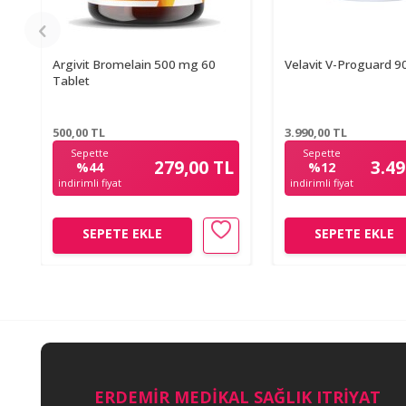
Argivit Bromelain 500 mg 60
Velavit V-Proguard 9
Tablet
500,00
TL
3.990,00
TL
Sepette
Sepette
279,00 TL
3.49
%44
%12
indirimli fiyat
indirimli fiyat
SEPETE EKLE
SEPETE EKLE
ERDEMİR MEDİKAL SAĞLIK ITRİYAT