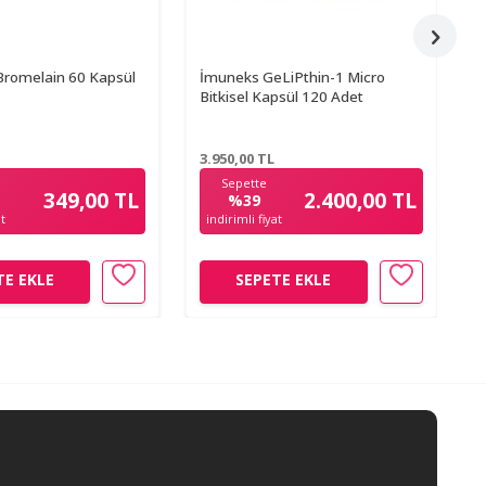
 Bromelain 60 Kapsül
İmuneks GeLiPthin-1 Micro
V
Bitkisel Kapsül 120 Adet
P
3.950,00
TL
8
Sepette
349,00 TL
2.400,00 TL
%39
at
indirimli fiyat
TE EKLE
SEPETE EKLE