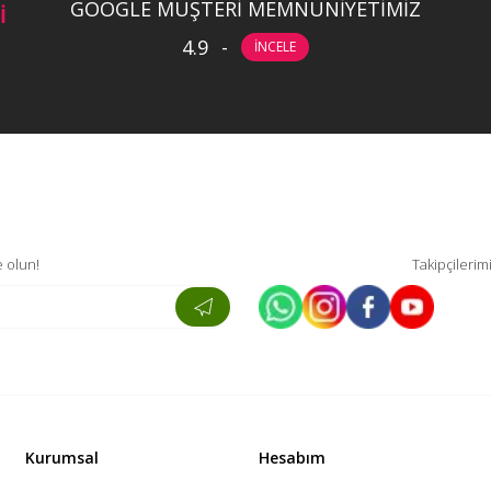
GOOGLE MÜŞTERİ MEMNUNİYETİMİZ
İ
4.9
-
İNCELE
 olun!
Takipçilerim
Kurumsal
Hesabım