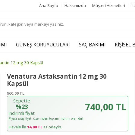
Ana Sayfa
Hakkımızda
Müşteri Hizmetleri
İl
IMI
GÜNEŞ KORUYUCULARI
SAÇ BAKIMI
KIŞISEL
antin 12 mg 30 Kapsül
Venatura Astaksantin 12 mg 30
Kapsül
960,00
TL
Sepette
740,00 TL
%23
indirimli fiyat
Piyasa satış fiyatı üzerinden toplam indirim oranıdır!
Havale ile
14,80 TL
az ödeyin.