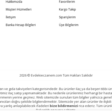
Hakkımızda
Favorilerim
Müşteri Hizmetleri
Kargo Takip
İletişim
Siparişlerim
Banka Hesap Bilgileri
Üye Bilgilerim
2026 © Evdekieczanem.com Tüm Hakları Saklıdır
ı ve gıda takviyeleri kategorisindedir. Bu ürünler ilaç ya da beşeri tıbbi ür
etimiz ilaç satışı yapmamaktadır. Bu nedenle ürünlerimiz herhangi bir hast
slenmenin yerine geçmez. Web sitemizde sunulan tüm bilgiler yalnızca genel 
ıcıları doğru şekilde bilgilendirmektir. Sitemizde yer alan ürünler ile ilişkili 
veya yanlış anlaşılabilecek ifadeleri
bize bildirmenizi
rica ederiz. Tüm ürünl
Bakanlığı onayına sahiptir.