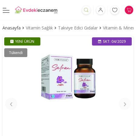
Anasayfa
Vitamin Sağlık
Takviye Edici Gıdalar
Vitamin & Minera
YENI ÜRÜN
SKT: 04/2029
Tükendi