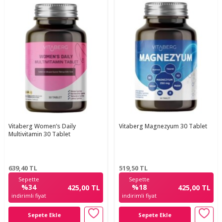
Vitaberg Women’s Daily
Vitaberg Magnezyum 30 Tablet
Multivitamin 30 Tablet
639,40
TL
519,50
TL
Sepette
Sepette
%34
%18
425,00 TL
425,00 TL
indirimli fiyat
indirimli fiyat
Sepete Ekle
Sepete Ekle