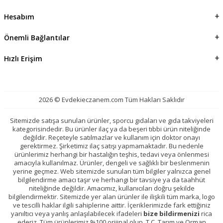
Hesabım
Önemli Bağlantılar
Hızlı Erişim
2026 © Evdekieczanem.com Tüm Hakları Saklıdır
Sitemizde satışa sunulan ürünler, sporcu gıdaları ve gıda takviyeleri
kategorisindedir. Bu ürünler ilaç ya da beşeri tıbbi ürün niteliğinde
değildir. Reçeteyle satılmazlar ve kullanım için doktor onayı
gerektirmez. Şirketimiz ilaç satışı yapmamaktadır. Bu nedenle
ürünlerimiz herhangi bir hastalığın teşhis, tedavi veya önlenmesi
amacıyla kullanılmaz. Ürünler, dengeli ve sağlıklı bir beslenmenin
yerine geçmez. Web sitemizde sunulan tüm bilgiler yalnızca genel
bilgilendirme amacı taşır ve herhangi bir tavsiye ya da taahhüt
niteliğinde değildir. Amacımız, kullanıcıları doğru şekilde
bilgilendirmektir. Sitemizde yer alan ürünler ile ilişkili tüm marka, logo
ve tescilli haklar ilgili sahiplerine aittir. İçeriklerimizde fark ettiğiniz
yanıltıcı veya yanlış anlaşılabilecek ifadeleri
bize bildirmenizi
rica
ederiz. Tüm ürünlerimiz %100 orijinal olup, T.C. Tarım ve Orman