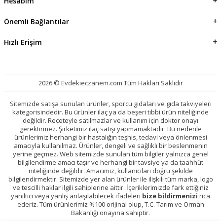
Hesabım
Önemli Bağlantılar
Hızlı Erişim
2026 © Evdekieczanem.com Tüm Hakları Saklıdır
Sitemizde satışa sunulan ürünler, sporcu gıdaları ve gıda takviyeleri
kategorisindedir. Bu ürünler ilaç ya da beşeri tıbbi ürün niteliğinde
değildir. Reçeteyle satılmazlar ve kullanım için doktor onayı
gerektirmez. Şirketimiz ilaç satışı yapmamaktadır. Bu nedenle
ürünlerimiz herhangi bir hastalığın teşhis, tedavi veya önlenmesi
amacıyla kullanılmaz. Ürünler, dengeli ve sağlıklı bir beslenmenin
yerine geçmez. Web sitemizde sunulan tüm bilgiler yalnızca genel
bilgilendirme amacı taşır ve herhangi bir tavsiye ya da taahhüt
niteliğinde değildir. Amacımız, kullanıcıları doğru şekilde
bilgilendirmektir. Sitemizde yer alan ürünler ile ilişkili tüm marka, logo
ve tescilli haklar ilgili sahiplerine aittir. İçeriklerimizde fark ettiğiniz
yanıltıcı veya yanlış anlaşılabilecek ifadeleri
bize bildirmenizi
rica
ederiz. Tüm ürünlerimiz %100 orijinal olup, T.C. Tarım ve Orman
Bakanlığı onayına sahiptir.