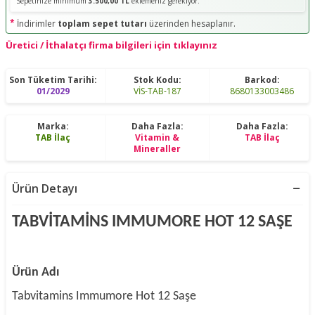
Sepetinize minimum
3.500,00 TL
eklemeniz gerekiyor.
*
İndirimler
toplam sepet tutarı
üzerinden hesaplanır.
Üretici / İthalatçı firma bilgileri için tıklayınız
Son Tüketim Tarihi:
Stok Kodu:
Barkod:
01/2029
VİS-TAB-187
8680133003486
Marka:
Daha Fazla:
Daha Fazla:
TAB İlaç
Vitamin &
TAB İlaç
Mineraller
Ürün Detayı
TABVİTAMİNS IMMUMORE HOT 12 SAŞE
Ürün Adı
Tabvitamins Immumore Hot 12 Saşe