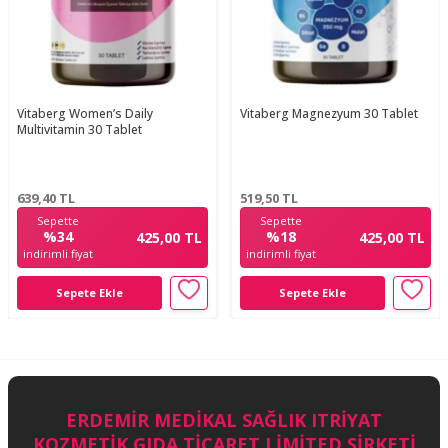
Vitaberg Women’s Daily
Vitaberg Magnezyum 30 Tablet
Multivitamin 30 Tablet
639,40
TL
519,50
TL
Sepette
Sepette
%34
%18
425,00 TL
425,00 TL
indirimli fiyat
indirimli fiyat
Sepete Ekle
Sepete Ekle
ERDEMİR MEDİKAL SAĞLIK ITRİYAT
KOZMETİK GIDA TİCARET LİMİTED ŞİRKETİ