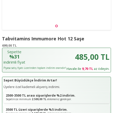
Tabvitamins Immumore Hot 12 Saşe
699,00
TL
Sepette
485,00 TL
%31
indirimli fiyat
Piyasa satış fiyatı üzerinden toplam indirim oranıdır!
Havale ile
9,70 TL
az ödeyin.
Sepet Büyüdükçe İndirim Artar!
Üyelere özel kademeli alışveriş indirimi.
2500-3500 TL arası siparişlerde %2 indirim.
Sepetinize minimum
2.500,00 TL
eklemeniz gerekiyor.
3500 TL üzeri siparişlerde %5 indirim.