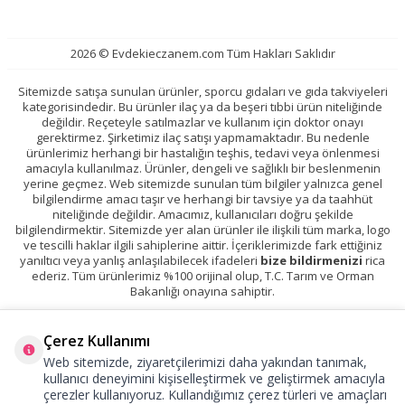
2026 © Evdekieczanem.com Tüm Hakları Saklıdır
Sitemizde satışa sunulan ürünler, sporcu gıdaları ve gıda takviyeleri
kategorisindedir. Bu ürünler ilaç ya da beşeri tıbbi ürün niteliğinde
değildir. Reçeteyle satılmazlar ve kullanım için doktor onayı
gerektirmez. Şirketimiz ilaç satışı yapmamaktadır. Bu nedenle
ürünlerimiz herhangi bir hastalığın teşhis, tedavi veya önlenmesi
amacıyla kullanılmaz. Ürünler, dengeli ve sağlıklı bir beslenmenin
yerine geçmez. Web sitemizde sunulan tüm bilgiler yalnızca genel
bilgilendirme amacı taşır ve herhangi bir tavsiye ya da taahhüt
niteliğinde değildir. Amacımız, kullanıcıları doğru şekilde
bilgilendirmektir. Sitemizde yer alan ürünler ile ilişkili tüm marka, logo
ve tescilli haklar ilgili sahiplerine aittir. İçeriklerimizde fark ettiğiniz
yanıltıcı veya yanlış anlaşılabilecek ifadeleri
bize bildirmenizi
rica
ederiz. Tüm ürünlerimiz %100 orijinal olup, T.C. Tarım ve Orman
Bakanlığı onayına sahiptir.
Çerez Kullanımı
Web sitemizde, ziyaretçilerimizi daha yakından tanımak,
kullanıcı deneyimini kişiselleştirmek ve geliştirmek amacıyla
çerezler kullanıyoruz. Kullandığımız çerez türleri ve amaçları