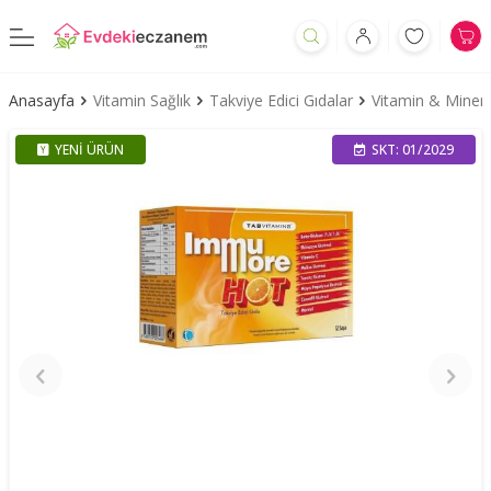
Anasayfa
Vitamin Sağlık
Takviye Edici Gıdalar
Vitamin & Minera
YENI ÜRÜN
SKT: 01/2029