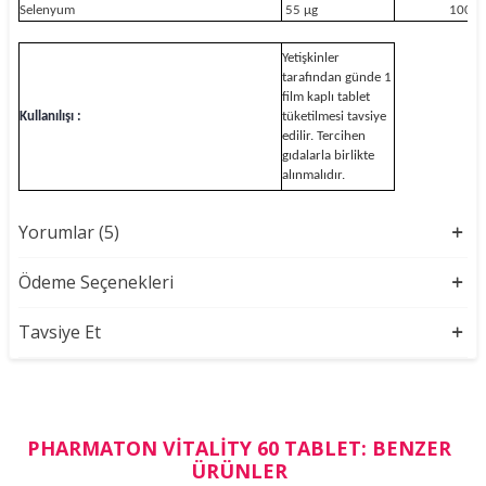
Selenyum
55 μg
100%
Yetişkinler
tarafından günde 1
film kaplı tablet
Kullanılışı :
tüketilmesi tavsiye
edilir. Tercihen
gıdalarla birlikte
alınmalıdır.
Yorumlar (5)
Ödeme Seçenekleri
Tavsiye Et
PHARMATON VITALITY 60 TABLET: BENZER
ÜRÜNLER