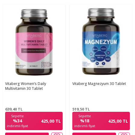
Vitaberg Women’s Daily
Vitaberg Magnezyum 30 Tablet
Multivitamin 30 Tablet
639,40
TL
519,50
TL
Sepette
Sepette
%34
%18
425,00 TL
425,00 TL
indirimli fiyat
indirimli fiyat