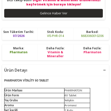
bizi takip edin!
Diğer Vitamin & Mineraller ürünlerimizi
keşfetmek için buraya tıklayın!
Gelince Haber Ver
Son Tüketim Tarihi:
Stok Kodu:
Barkod:
07/2026
VİS-PHR-014
8683060010206
Marka:
Daha Fazla:
Daha Fazla:
Pharmaton
Vitamin &
Pharmaton
Mineraller
Ürün Detayı
PHARMATON VİTALİTY 60 TABLET
Ürün Markası
PHARMATON
Ürün Form
60 Tablet
Yaş Grubu
Yetişkin
Aroma
Aromasız
Set İçeriği
1 Kutu