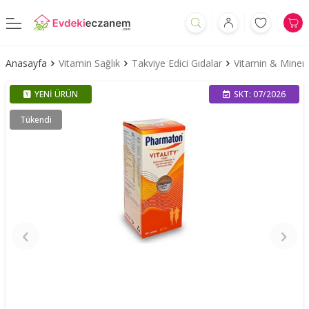
Anasayfa
Vitamin Sağlık
Takviye Edici Gıdalar
Vitamin & Minera
YENI ÜRÜN
SKT: 07/2026
Tükendi