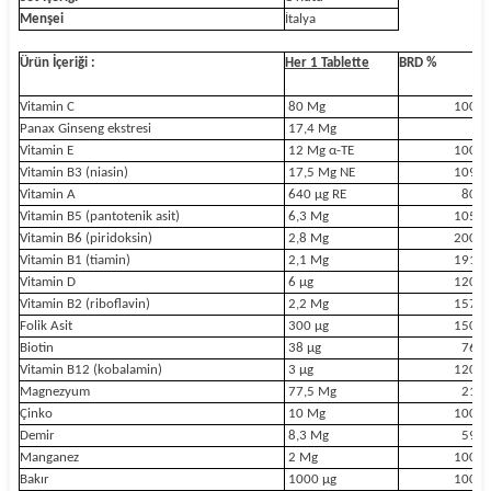
Menşei
İtalya
Ürün İçeriği :
Her 1 Tablette
BRD %
Vitamin C
80 Mg
100%
Panax Ginseng ekstresi
17,4 Mg
Vitamin E
12 Mg α-TE
100%
Vitamin B3 (niasin)
17,5 Mg NE
109%
Vitamin A
640 μg RE
80%
Vitamin B5 (pantotenik asit)
6,3 Mg
105%
Vitamin B6 (piridoksin)
2,8 Mg
200%
Vitamin B1 (tiamin)
2,1 Mg
191%
Vitamin D
6 μg
120%
Vitamin B2 (riboflavin)
2,2 Mg
157%
Folik Asit
300 μg
150%
Biotin
38 μg
76%
Vitamin B12 (kobalamin)
3 μg
120%
Magnezyum
77,5 Mg
21%
Çinko
10 Mg
100%
Demir
8,3 Mg
59%
Manganez
2 Mg
100%
Bakır
1000 μg
100%