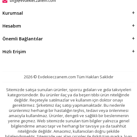
bilgi@evdekieczanem.com
Kurumsal
Hesabım
Önemli Bağlantılar
Hızlı Erişim
2026 © Evdekieczanem.com Tüm Hakları Saklıdır
Sitemizde satışa sunulan ürünler, sporcu gıdaları ve gıda takviyeleri
kategorisindedir. Bu ürünler ilaç ya da beşeri tıbbi ürün niteliğinde
değildir. Reçeteyle satılmazlar ve kullanım için doktor onayı
gerektirmez. Şirketimiz ilaç satışı yapmamaktadır. Bu nedenle
ürünlerimiz herhangi bir hastalığın teşhis, tedavi veya önlenmesi
amacıyla kullanılmaz. Ürünler, dengeli ve sağlıklı bir beslenmenin
yerine geçmez. Web sitemizde sunulan tüm bilgiler yalnızca genel
bilgilendirme amacı taşır ve herhangi bir tavsiye ya da taahhüt
niteliğinde değildir. Amacımız, kullanıcıları doğru şekilde
bilgilendirmektir. Sitemizde yer alan ürünler ile ilişkili tüm marka, logo