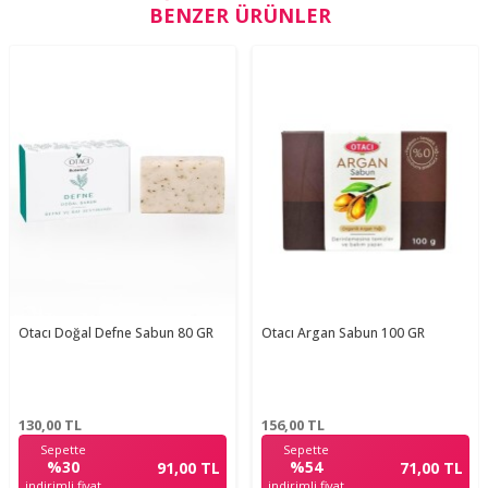
BENZER ÜRÜNLER
Otacı Doğal Defne Sabun 80 GR
Otacı Argan Sabun 100 GR
130,00
TL
156,00
TL
Sepette
Sepette
%30
%54
91,00 TL
71,00 TL
indirimli fiyat
indirimli fiyat