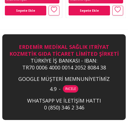
Sepete Ekle
Sepete Ekle
ERDEMİR MEDİKAL SAĞLIK ITRİYAT
KOZMETİK GIDA TİCARET LİMİTED ŞİRKETİ
TÜRKİYE İŞ BANKASI - IBAN:
TR70 0006 4000 0014 2052 8084 38
GOOGLE MÜŞTERİ MEMNUNİYETİMİZ
4.9
-
İNCELE
WHATSAPP VE İLETİŞİM HATTI
0 (850) 346 2 346