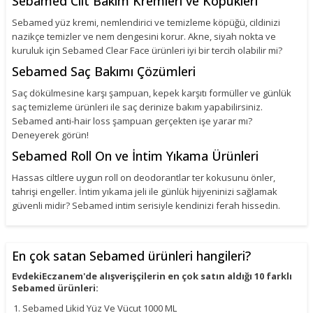
Sebamed Cilt Bakım Kremleri ve Köpükleri
Sebamed yüz kremi, nemlendirici ve temizleme köpüğü, cildinizi
nazikçe temizler ve nem dengesini korur. Akne, siyah nokta ve
kuruluk için Sebamed Clear Face ürünleri iyi bir tercih olabilir mi?
Sebamed Saç Bakımı Çözümleri
Saç dökülmesine karşı şampuan, kepek karşıtı formüller ve günlük
saç temizleme ürünleri ile saç derinize bakım yapabilirsiniz.
Sebamed anti-hair loss şampuan gerçekten işe yarar mı?
Deneyerek görün!
Sebamed Roll On ve İntim Yıkama Ürünleri
Hassas ciltlere uygun roll on deodorantlar ter kokusunu önler,
tahrişi engeller. İntim yıkama jeli ile günlük hijyeninizi sağlamak
güvenli midir? Sebamed intim serisiyle kendinizi ferah hissedin.
En çok satan Sebamed ürünleri hangileri?
EvdekiEczanem'de alışverişçilerin en çok satın aldığı 10 farklı
Sebamed ürünleri:
Sebamed Likid Yüz Ve Vücut 1000 ML