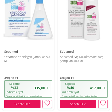
Sebamed
Sebamed
Sebamed Yenidoğan Şampuan 500
Sebamed Saç Dökülmesine Karşı
ML
Şampuan 400 ML
499,00
TL
699,00
TL
Sepette
Sepette
%33
%40
335,00 TL
417,00 TL
indirimli fiyat
indirimli fiyat
Piyasa satış fiyatı üzerinden toplam
Piyasa satış fiyatı üzerinden toplam
indirim oranıdır!
indirim oranıdır!
Sepete Ekle
Sepete Ekle