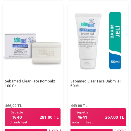
Sebamed Clear Face Kompakt
Sebamed Clear Face Bakım Jeli
100 Gr
50 ML
466,00
TL
449,00
TL
Sepette
Sepette
%40
%41
281,00 TL
267,00 TL
indirimli fiyat
indirimli fiyat