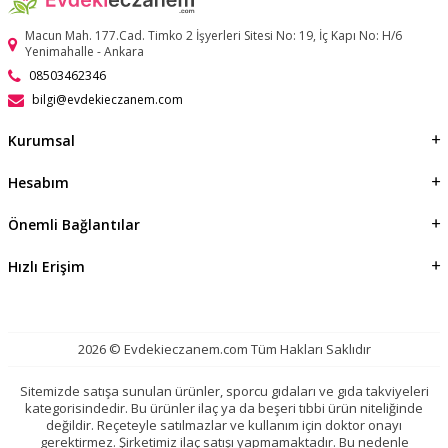
Macun Mah. 177.Cad. Timko 2 İşyerleri Sitesi No: 19, İç Kapı No: H/6
Yenimahalle - Ankara
08503462346
bilgi@evdekieczanem.com
Kurumsal
Hesabım
Önemli Bağlantılar
Hızlı Erişim
2026 © Evdekieczanem.com Tüm Hakları Saklıdır
Sitemizde satışa sunulan ürünler, sporcu gıdaları ve gıda takviyeleri
kategorisindedir. Bu ürünler ilaç ya da beşeri tıbbi ürün niteliğinde
değildir. Reçeteyle satılmazlar ve kullanım için doktor onayı
gerektirmez. Şirketimiz ilaç satışı yapmamaktadır. Bu nedenle