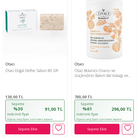
Otacı
Otacı
Otacı Doğal Defne Sabun 80 GR
Otaci Botanics Onarıcı ve
Güçlendirici Bakım Bal Kabağı ve
Bitkisel Keratin İçeren Bitkisel Saç
Kremi 375 ML
130,00
TL
765,00
TL
Sepette
Sepette
%30
%61
91,00 TL
296,00 TL
indirimli fiyat
indirimli fiyat
Piyasa satış fiyatı üzerinden toplam
Piyasa satış fiyatı üzerinden toplam
indirim oranıdır!
indirim oranıdır!
Sepete Ekle
Sepete Ekle