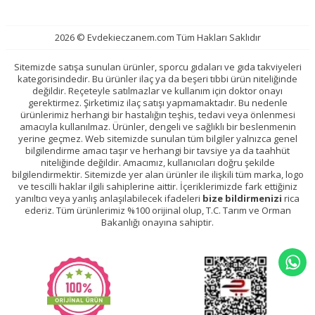
2026 © Evdekieczanem.com Tüm Hakları Saklıdır
Sitemizde satışa sunulan ürünler, sporcu gıdaları ve gıda takviyeleri
kategorisindedir. Bu ürünler ilaç ya da beşeri tıbbi ürün niteliğinde
değildir. Reçeteyle satılmazlar ve kullanım için doktor onayı
gerektirmez. Şirketimiz ilaç satışı yapmamaktadır. Bu nedenle
ürünlerimiz herhangi bir hastalığın teşhis, tedavi veya önlenmesi
amacıyla kullanılmaz. Ürünler, dengeli ve sağlıklı bir beslenmenin
yerine geçmez. Web sitemizde sunulan tüm bilgiler yalnızca genel
bilgilendirme amacı taşır ve herhangi bir tavsiye ya da taahhüt
niteliğinde değildir. Amacımız, kullanıcıları doğru şekilde
bilgilendirmektir. Sitemizde yer alan ürünler ile ilişkili tüm marka, logo
ve tescilli haklar ilgili sahiplerine aittir. İçeriklerimizde fark ettiğiniz
yanıltıcı veya yanlış anlaşılabilecek ifadeleri
bize bildirmenizi
rica
ederiz. Tüm ürünlerimiz %100 orijinal olup, T.C. Tarım ve Orman
Bakanlığı onayına sahiptir.