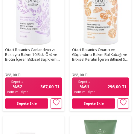
Otaci Botanics Canlandırıcı ve
Otaci Botanics Onarıcı ve
Besleyici Bakım 10 Bitki Özü ve
Güçlendirici Bakım Bal Kabağı ve
Biotin İçeren Bitkisel Saç Kremi
Bitkisel Keratin İçeren Bitkisel Saç
375 ML
Kremi 375 ML
765,00
TL
765,00
TL
Sepette
Sepette
%52
%61
367,00 TL
296,00 TL
indirimli fiyat
indirimli fiyat
Sepete Ekle
Sepete Ekle