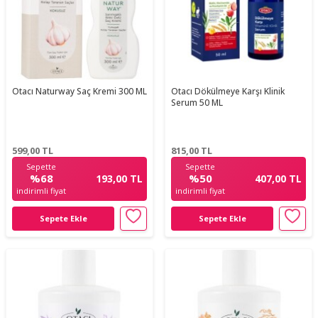
Otacı Naturway Saç Kremi 300 ML
Otacı Dökülmeye Karşı Klinik
Serum 50 ML
599,00
TL
815,00
TL
Sepette
Sepette
%68
%50
193,00 TL
407,00 TL
indirimli fiyat
indirimli fiyat
Sepete Ekle
Sepete Ekle