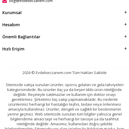
bilgi@evdekieczanem.com
Kurumsal
Hesabım
Önemli Bağlantılar
Hızlı Erişim
2026 © Evdekieczanem.com Tüm Hakları Saklıdır
Sitemizde satışa sunulan ürünler, sporcu gıdaları ve gıda takviyeleri
kategorisindedir. Bu ürünler ilaç ya da beşeri tıbbi ürün niteliğinde
değildir. Reçeteyle satılmazlar ve kullanım için doktor onayı
gerektirmez. Şirketimiz ilaç satışı yapmamaktadır. Bu nedenle
ürünlerimiz herhangi bir hastalığın teşhis, tedavi veya önlenmesi
amacıyla kullanılmaz. Ürünler, dengeli ve sağlıklı bir beslenmenin
yerine geçmez. Web sitemizde sunulan tüm bilgiler yalnızca genel
bilgilendirme amacı taşır ve herhangi bir tavsiye ya da taahhüt
niteliğinde değildir. Amacımız, kullanıcıları doğru şekilde
bilgilendirmektir. Sitemizde yer alan ürünler ile ilişkili tüm marka, logo