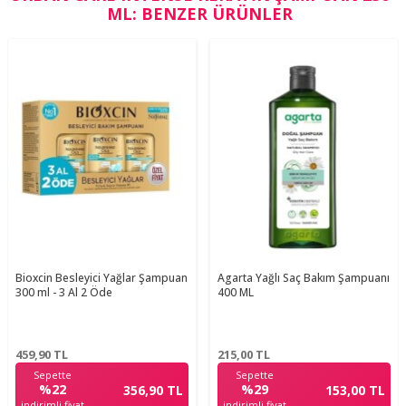
ML: BENZER ÜRÜNLER
Bioxcin Besleyici Yağlar Şampuan
Agarta Yağlı Saç Bakım Şampuanı
300 ml - 3 Al 2 Öde
400 ML
459,90
TL
215,00
TL
Sepette
Sepette
%22
%29
356,90 TL
153,00 TL
indirimli fiyat
indirimli fiyat