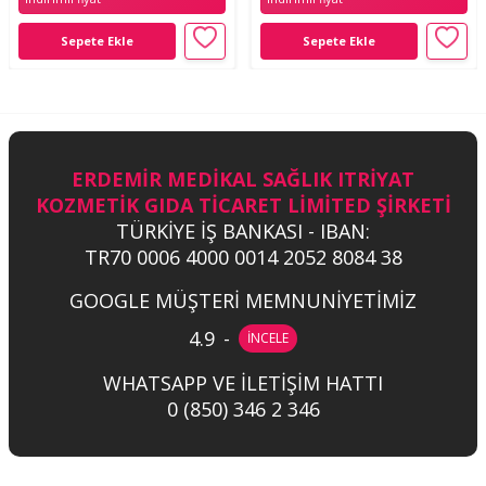
Sepete Ekle
Sepete Ekle
ERDEMİR MEDİKAL SAĞLIK ITRİYAT
KOZMETİK GIDA TİCARET LİMİTED ŞİRKETİ
TÜRKİYE İŞ BANKASI - IBAN:
TR70 0006 4000 0014 2052 8084 38
GOOGLE MÜŞTERİ MEMNUNİYETİMİZ
4.9
-
İNCELE
WHATSAPP VE İLETİŞİM HATTI
0 (850) 346 2 346