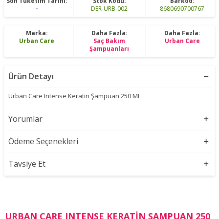
Son Tüketim Tarihi:
Stok Kodu:
Barkod:
-
DER-URB-002
8680690700767
Marka:
Daha Fazla:
Daha Fazla:
Urban Care
Saç Bakım
Urban Care
Şampuanları
Ürün Detayı
Urban Care Intense Keratin Şampuan 250 ML
Yorumlar
Ödeme Seçenekleri
Tavsiye Et
URBAN CARE INTENSE KERATIN ŞAMPUAN 250