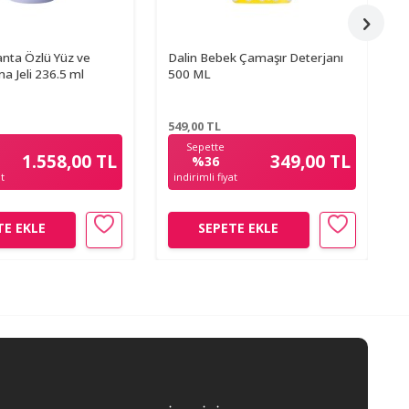
anta Özlü Yüz ve
Dalin Bebek Çamaşır Deterjanı
D
a Jeli 236.5 ml
500 ML
B
549,00
TL
2
Sepette
1.558,00 TL
349,00 TL
%36
at
indirimli fiyat
TE EKLE
SEPETE EKLE