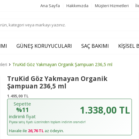
Ana Sayfa
Hakkımızda
Müşteri Hizmetleri
İl
IMI
GÜNEŞ KORUYUCULARI
SAÇ BAKIMI
KIŞISEL
leri
TruKid Göz Yakmayan Organik Şampuan 236,5 ml
TruKid Göz Yakmayan Organik
Şampuan 236,5 ml
1.495,00
TL
Sepette
1.338,00 TL
%11
indirimli fiyat
Piyasa satış fiyatı üzerinden toplam indirim oranıdır!
Havale ile
26,76 TL
az ödeyin.