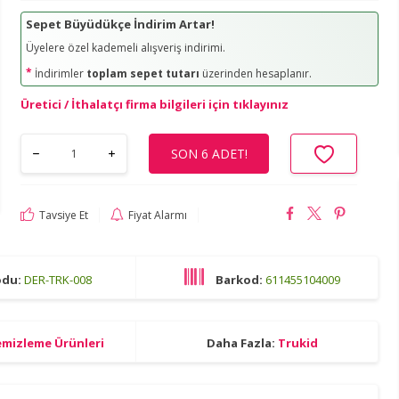
Sepet Büyüdükçe İndirim Artar!
Üyelere özel kademeli alışveriş indirimi.
*
İndirimler
toplam sepet tutarı
üzerinden hesaplanır.
Üretici / İthalatçı firma bilgileri için tıklayınız
SON 6 ADET!
Tavsiye Et
Fiyat Alarmı
odu:
DER-TRK-008
Barkod:
611455104009
mizleme Ürünleri
Daha Fazla:
Trukid