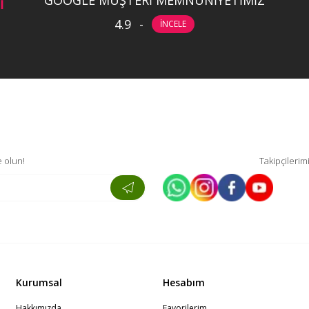
GOOGLE MÜŞTERİ MEMNUNİYETİMİZ
İ
4.9
-
İNCELE
 olun!
Takipçilerim
Kurumsal
Hesabım
Hakkımızda
Favorilerim