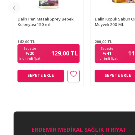
Dalin Peri Masalı Sprey Bebek
Dalin Köpük Sabun 
Kolonyası 150 ml
Meyveli 200 ML
162,00
TL
200,00
TL
Sepette
Sepette
129,00 TL
11
%20
%41
indirimli fiyat
indirimli fiyat
SEPETE EKLE
SEPETE EKLE
ERDEMİR MEDİKAL SAĞLIK ITRİYAT