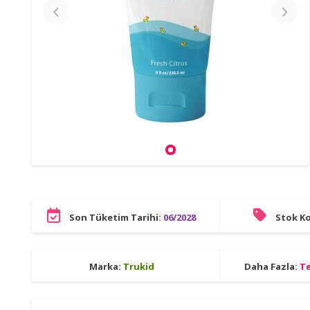
Son Tüketim Tarihi:
06/2028
Stok K
Marka:
Trukid
Daha Fazla:
Te