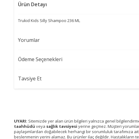
Ürün Detayı
Trukid Kids Silly Shampoo 236 ML
Yorumlar
Ödeme Seçenekleri
Tavsiye Et
UYARI:
Sitemizde yer alan ürün bilgileri yalnızca genel bilgilendir
taahhüdü
veya
sağlık tavsiyesi
yerine geçmez. Müşteri yorumları, 
paylaşımlardan doğabilecek herhangi bir sorumluluk tarafımıza ait de
beslenmenin yerini alamaz. Bu ürünler ilaç değildir. Hastalıkların t