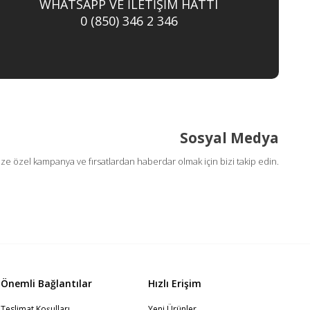
WHATSAPP VE İLETİŞİM HATTI
0 (850) 346 2 346
Sosyal Medya
ize özel kampanya ve fırsatlardan haberdar olmak için bizi takip edin.
Önemli Bağlantılar
Hızlı Erişim
Teslimat Koşulları
Yeni Ürünler