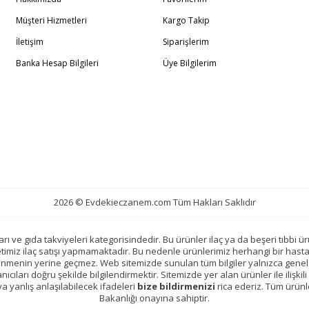
Müşteri Hizmetleri
Kargo Takip
İletişim
Siparişlerim
Banka Hesap Bilgileri
Üye Bilgilerim
2026 © Evdekieczanem.com Tüm Hakları Saklıdır
ı ve gıda takviyeleri kategorisindedir. Bu ürünler ilaç ya da beşeri tıbbi ür
etimiz ilaç satışı yapmamaktadır. Bu nedenle ürünlerimiz herhangi bir hast
slenmenin yerine geçmez. Web sitemizde sunulan tüm bilgiler yalnızca genel 
ıcıları doğru şekilde bilgilendirmektir. Sitemizde yer alan ürünler ile ilişkili 
veya yanlış anlaşılabilecek ifadeleri
bize bildirmenizi
rica ederiz. Tüm ürünl
Bakanlığı onayına sahiptir.