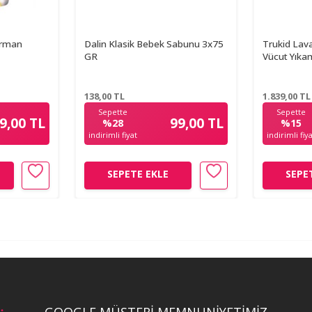
Orman
Dalin Klasik Bebek Sabunu 3x75
Trukid Lav
GR
Vücut Yıkam
138,00
TL
1.839,00
TL
Sepette
Sepette
9,00 TL
99,00 TL
%28
%15
indirimli fiyat
indirimli fiy
SEPETE EKLE
SEPE