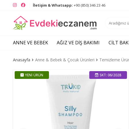
Instagram
Facebook
İletişim & Whatsapp:
+90 (850) 346 23 46
ANNE VE BEBEK
AĞIZ VE DIŞ BAKIMI
CILT BAK
Anasayfa
Anne & Bebek & Çocuk Ürünleri
Temizleme Ürün
YENI ÜRÜN
SKT: 06/2028