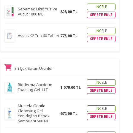
İNCELE
Sebamed Likid Yüz Ve
808,00 TL
Vücut 1000 ML
SEPETE EKLE
İNCELE
Assos K2 Trio 60 Tablet
775,00 TL
SEPETE EKLE
En Çok Satan Ürünler
İNCELE
Bioderma Abcderm
1.079,00 TL
Foaming Gel 1 LT
SEPETE EKLE
Mustela Gentle
İNCELE
Cleansing Gel
672,00 TL
Yenidoğan Bebek
SEPETE EKLE
Şampuanı 500 ML