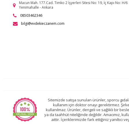
Macun Mah. 177.Cad. Timko 2 İşyerleri Sitesi No: 19, İç Kapı No: H/6
Yenimahalle - Ankara
08503462346
bilgi@evdekieczanem.com
Sitemizde satışa sunulan ürünler, sporcu gıdalar
kullanım için doktor onayı gerektirmez. Şirk
kullanılmaz. Ürünler, dengeli ve sağlıklı bir be
ya da taahhüt niteliğinde değildir. Amacımız, kullan
aittir. İçeriklerimizde fark ettiğiniz yanıltıcı 