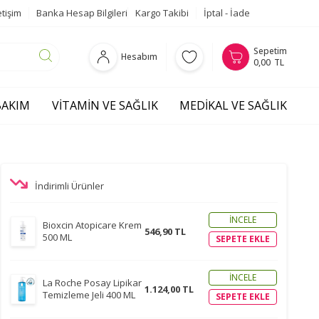
etişim
Banka Hesap Bilgileri
Kargo Takibi
İptal - İade
Sepetim
Hesabım
0,00
TL
 BAKIM
VITAMIN VE SAĞLIK
MEDIKAL VE SAĞLIK
İndirimli Ürünler
İNCELE
Bioxcin Atopicare Krem
546,90 TL
500 ML
SEPETE EKLE
İNCELE
La Roche Posay Lipikar
1.124,00 TL
Temizleme Jeli 400 ML
SEPETE EKLE