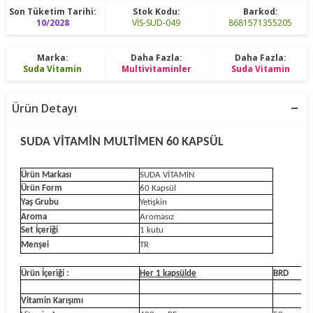
Son Tüketim Tarihi:
Stok Kodu:
Barkod:
10/2028
VİS-SUD-049
8681571355205
Marka:
Daha Fazla:
Daha Fazla:
Suda Vitamin
Multivitaminler
Suda Vitamin
Ürün Detayı
SUDA VİTAMİN MULTİMEN 60 KAPSÜL
Ürün Markası
SUDA VİTAMİN
Ürün Form
60 Kapsül
Yaş Grubu
Yetişkin
Aroma
Aromasız
Set İçeriği
1 kutu
Menşei
TR
Ürün İçeriği :
Her 1 kapsülde
BRD
Vitamin Karışımı