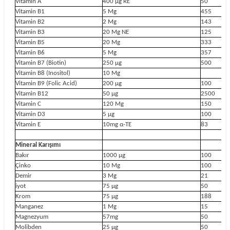
Vitamin A
400 µg RE
50
Vitamin B1
5 Mg
455
Vitamin B2
2 Mg
143
Vitamin B3
20 Mg NE
125
Vitamin B5
20 Mg
333
Vitamin B6
5 Mg
357
Vitamin B7 (Biotin)
250 µg
500
Vitamin B8 (Inositol)
10 Mg
Vitamin B9 (Folic Acid)
200 µg
100
Vitamin B12
50 µg
2500
Vitamin C
120 Mg
150
Vitamin D3
5 µg
100
Vitamin E
10mg α-TE
83
Mineral Karışımı
Bakır
1000 µg
100
Çinko
10 Mg
100
Demir
3 Mg
21
iyot
75 µg
50
Krom
75 µg
188
Manganez
1 Mg
15
Magnezyum
57mg
50
Molibden
25 µg
50