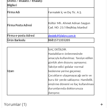
Üretici / İmalatcı / İthalatçı
Bilgileri
Firma Adı
Farmatek İç ve Dış Tic. A.Ş.
Kültür Mh. Ahmet Adnan Saygun
Firma Posta Adresi
Cad. NO: 21/J Beşiktaş İstanbul
Firma e-posta Adresi
destek@bigjoy.com.tr
Ürün Barkodu
8681571355205
İLAÇ DEĞİLDİR.
Hastalıkların önlenmesinde
amacıyla kullanılmaz. Tavsiye edilen
günlük alım dozunu aşmayınız.
Takviye edici gıdalar normal
Uyarı
beslenme yerine geçemez.
Çocukların ulaşamayacağı serin ve
kuru bir yerde saklayınız. Hamilelik,
emzirme dönemi ve ilaç kullanılması
durumlarında doktorunuza
danışınız.
Yorumlar (1)