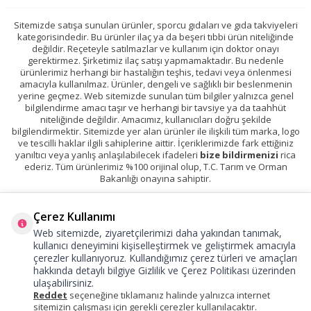
Sitemizde satışa sunulan ürünler, sporcu gıdaları ve gıda takviyeleri
kategorisindedir. Bu ürünler ilaç ya da beşeri tıbbi ürün niteliğinde
değildir. Reçeteyle satılmazlar ve kullanım için doktor onayı
gerektirmez. Şirketimiz ilaç satışı yapmamaktadır. Bu nedenle
ürünlerimiz herhangi bir hastalığın teşhis, tedavi veya önlenmesi
amacıyla kullanılmaz. Ürünler, dengeli ve sağlıklı bir beslenmenin
yerine geçmez. Web sitemizde sunulan tüm bilgiler yalnızca genel
bilgilendirme amacı taşır ve herhangi bir tavsiye ya da taahhüt
niteliğinde değildir. Amacımız, kullanıcıları doğru şekilde
bilgilendirmektir. Sitemizde yer alan ürünler ile ilişkili tüm marka, logo
ve tescilli haklar ilgili sahiplerine aittir. İçeriklerimizde fark ettiğiniz
yanıltıcı veya yanlış anlaşılabilecek ifadeleri
bize bildirmenizi
rica
ederiz. Tüm ürünlerimiz %100 orijinal olup, T.C. Tarım ve Orman
Bakanlığı onayına sahiptir.
Çerez Kullanımı
Web sitemizde, ziyaretçilerimizi daha yakından tanımak,
kullanıcı deneyimini kişiselleştirmek ve geliştirmek amacıyla
çerezler kullanıyoruz. Kullandığımız çerez türleri ve amaçları
hakkında detaylı bilgiye
Gizlilik ve Çerez Politikası
üzerinden
ulaşabilirsiniz.
Reddet
seçeneğine tıklamanız halinde yalnızca internet
sitemizin çalışması için gerekli çerezler kullanılacaktır.