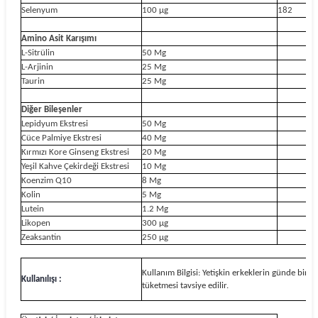
Selenyum
100 µg
182
Amino Asit Karışımı
L-Sitrülin
50 Mg
L-Arjinin
25 Mg
Taurin
25 Mg
Diğer Bileşenler
Lepidyum Ekstresi
50 Mg
Cüce Palmiye Ekstresi
40 Mg
Kırmızı Kore Ginseng Ekstresi
20 Mg
Yeşil Kahve Çekirdeği Ekstresi
10 Mg
Koenzim Q10
8 Mg
Kolin
5 Mg
Lutein
1.2 Mg
Likopen
300 µg
Zeaksantin
250 µg
Kullanım Bilgisi: Yetişkin erkeklerin günde bir bi
Kullanılışı :
tüketmesi tavsiye edilir.