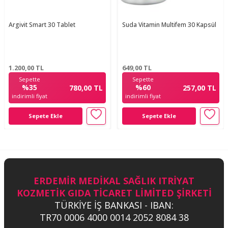
Argivit Smart 30 Tablet
Suda Vitamin Multifem 30 Kapsül
1.200,00
TL
649,00
TL
Sepette
Sepette
%35
%60
780,00 TL
257,00 TL
indirimli fiyat
indirimli fiyat
Sepete Ekle
Sepete Ekle
ERDEMİR MEDİKAL SAĞLIK ITRİYAT
KOZMETİK GIDA TİCARET LİMİTED ŞİRKETİ
TÜRKİYE İŞ BANKASI - IBAN:
TR70 0006 4000 0014 2052 8084 38