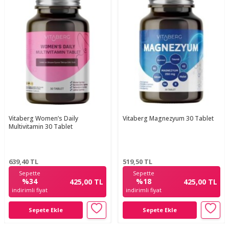
Vitaberg Women’s Daily
Vitaberg Magnezyum 30 Tablet
Multivitamin 30 Tablet
639,40
TL
519,50
TL
Sepette
Sepette
%34
%18
425,00 TL
425,00 TL
indirimli fiyat
indirimli fiyat
Sepete Ekle
Sepete Ekle