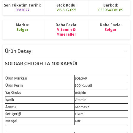
Son Tüketim Tarihi:
Stok Kodu:
Barkod:
03/2027
VİS-SLG-095
033984038189
Marka:
Daha Fazla:
Daha Fazla:
Solgar
Vitamin &
Solgar
Mineraller
Ürün Detayı
SOLGAR CHLORELLA 100 KAPSÜL
Ürün Markası
SOLGAR
Ürün Form
100 Kapsül
Yaş Grubu
Yetişkin
İçerik
Vitamin
Aroma
Aromasız
Set İçeriği
1 kutu
Menşei
ABD