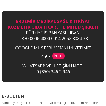
ERDEMİR MEDİKAL SAĞLIK ITRİYAT
KOZMETİK GIDA TİCARET LİMİTED ŞİRKETİ
TÜRKİYE İŞ BANKASI - IBAN:
TR70 0006 4000 0014 2052 8084 38
GOOGLE MÜŞTERİ MEMNUNİYETİMİZ
4.9
-
İNCELE
WHATSAPP VE İLETİŞİM HATTI
0 (850) 346 2 346
E-BÜLTEN
Kampanya ve yeniliklerden haberdar olmak için e-bültenimize abone