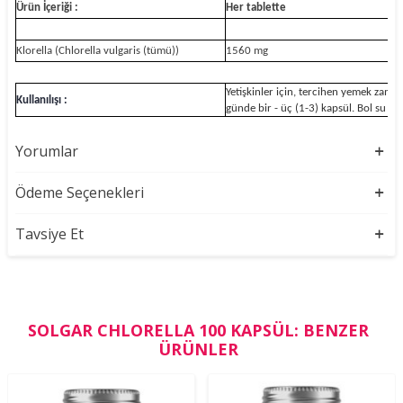
Ürün İçeriği :
Her tablette
BR
Klorella (Chlorella vulgaris (tümü))
1560 mg
Yetişkinler için, tercihen yemek zaman
Kullanılışı :
günde bir - üç (1-3) kapsül. Bol su ile 
Yorumlar
Ödeme Seçenekleri
Tavsiye Et
SOLGAR CHLORELLA 100 KAPSÜL: BENZER
ÜRÜNLER