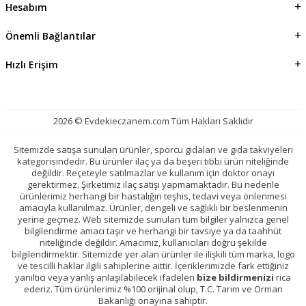
Hesabım
Önemli Bağlantılar
Hızlı Erişim
2026 © Evdekieczanem.com Tüm Hakları Saklıdır
Sitemizde satışa sunulan ürünler, sporcu gıdaları ve gıda takviyeleri
kategorisindedir. Bu ürünler ilaç ya da beşeri tıbbi ürün niteliğinde
değildir. Reçeteyle satılmazlar ve kullanım için doktor onayı
gerektirmez. Şirketimiz ilaç satışı yapmamaktadır. Bu nedenle
ürünlerimiz herhangi bir hastalığın teşhis, tedavi veya önlenmesi
amacıyla kullanılmaz. Ürünler, dengeli ve sağlıklı bir beslenmenin
yerine geçmez. Web sitemizde sunulan tüm bilgiler yalnızca genel
bilgilendirme amacı taşır ve herhangi bir tavsiye ya da taahhüt
niteliğinde değildir. Amacımız, kullanıcıları doğru şekilde
bilgilendirmektir. Sitemizde yer alan ürünler ile ilişkili tüm marka, logo
ve tescilli haklar ilgili sahiplerine aittir. İçeriklerimizde fark ettiğiniz
yanıltıcı veya yanlış anlaşılabilecek ifadeleri
bize bildirmenizi
rica
ederiz. Tüm ürünlerimiz %100 orijinal olup, T.C. Tarım ve Orman
Bakanlığı onayına sahiptir.