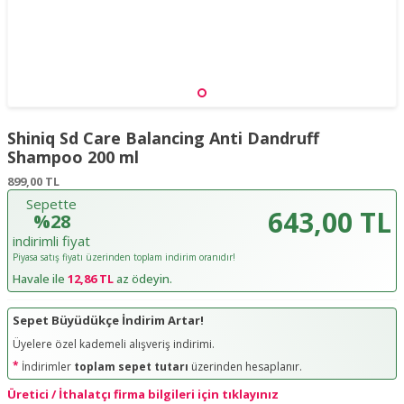
Shiniq Sd Care Balancing Anti Dandruff
Shampoo 200 ml
899,00
TL
Sepette
643,00 TL
%28
indirimli fiyat
Piyasa satış fiyatı üzerinden toplam indirim oranıdır!
Havale ile
12,86 TL
az ödeyin.
Sepet Büyüdükçe İndirim Artar!
Üyelere özel kademeli alışveriş indirimi.
*
İndirimler
toplam sepet tutarı
üzerinden hesaplanır.
Üretici / İthalatçı firma bilgileri için tıklayınız