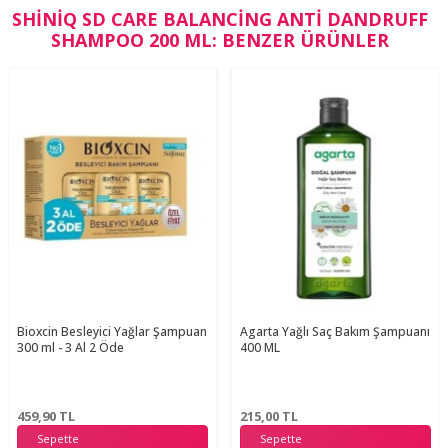
SHINIQ SD CARE BALANCING ANTI DANDRUFF
SHAMPOO 200 ML: BENZER ÜRÜNLER
Bioxcin Besleyici Yağlar Şampuan
Agarta Yağlı Saç Bakım Şampuanı
300 ml - 3 Al 2 Öde
400 ML
459,90
TL
215,00
TL
Sepette
Sepette