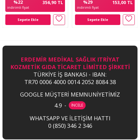
%22
%29
356,90 TL
153,00 TL
indirimli fiyat
indirimli fiyat
Sepete Ekle
Sepete Ekle
ERDEMİR MEDİKAL SAĞLIK ITRİYAT
KOZMETİK GIDA TİCARET LİMİTED ŞİRKETİ
TÜRKİYE İŞ BANKASI - IBAN:
TR70 0006 4000 0014 2052 8084 38
GOOGLE MÜŞTERİ MEMNUNİYETİMİZ
4.9
-
İNCELE
WHATSAPP VE İLETİŞİM HATTI
0 (850) 346 2 346