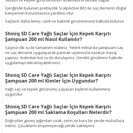
Sebum ve kepek görünümünün azalmasına destek sağlar.
İçeriğinde bulunan prebiyotik ScalpActive BIO ile saç derisinin doğal
bariyerinin korunmasına yardımcı olur.
Saçların daha temiz, canlı ve bakımlı görünmesine katkıda bulunur.
Shiniq SD Care Yağlı Saçlar İçin Kepek Karşıtı
Şampuan 200 ml Nasıl Kullanılır?
Saçınızı ılık su ile tamamen ıslatınız. Yeterli miktarda şampuanı saç
ve saç derisine uygulayarak parmak uçlarınızla nazikçe masaj
yapınız. Ardından bol su ile durulayınız. Gerekli görülmesi halinde
uygulamayı tekrarlayabilirsiniz.
Shiniq SD Care Yağlı Saçlar İçin Kepek Karşıtı
Şampuan 200 ml Kimler İçin Uygundur?
Yağlı saç ve kepek görünümü yaşayan kişilerin kullanımına
uygundur.
Shiniq SD Care Yağlı Saçlar İçin Kepek Karşıtı
Şampuan 200 ml Saklama Koşulları Nelerdir?
Doğrudan güneş ışığından uzak, serin ve kuru bir yerde muhafaza
ediniz. Çocukların erişemeyeceği yerde saklayınız.