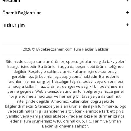
Hesabım
Önemli Bağlantılar
Hızlı Erişim
2026 © Evdekieczanem.com Tüm Hakları Saklıdır
Sitemizde satışa sunulan ürünler, sporcu gıdaları ve gıda takviyeleri
kategorisindedir. Bu ürünler ilaç ya da beşeri tıbbi ürün niteliğinde
değildir. Reçeteyle satılmazlar ve kullanım için doktor onayı
gerektirmez. Şirketimiz ilaç satışı yapmamaktadır. Bu nedenle
ürünlerimiz herhangi bir hastalığın teşhis, tedavi veya önlenmesi
amacıyla kullanılmaz. Ürünler, dengeli ve sağlıklı bir beslenmenin
yerine geçmez. Web sitemizde sunulan tüm bilgiler yalnızca genel
bilgilendirme amacı taşır ve herhangi bir tavsiye ya da taahhüt
niteliğinde değildir. Amacımız, kullanıcıları doğru şekilde
bilgilendirmektir. Sitemizde yer alan ürünler ile ilişkili tüm marka, logo
ve tescilli haklar ilgili sahiplerine aittir. İçeriklerimizde fark ettiğiniz
yanıltıcı veya yanlış anlaşılabilecek ifadeleri
bize bildirmenizi
rica
ederiz. Tüm ürünlerimiz %100 orijinal olup, T.C. Tarım ve Orman
Bakanlığı onayına sahiptir.