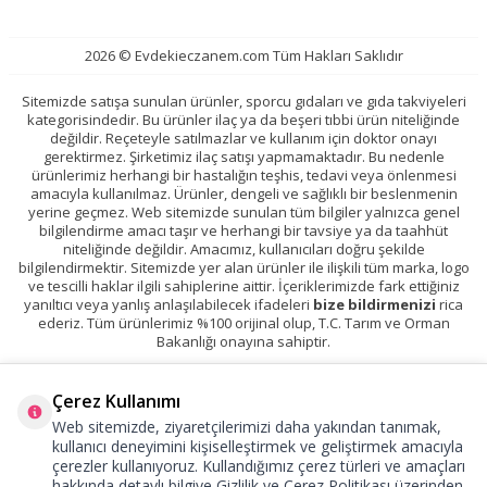
2026 © Evdekieczanem.com Tüm Hakları Saklıdır
Sitemizde satışa sunulan ürünler, sporcu gıdaları ve gıda takviyeleri
kategorisindedir. Bu ürünler ilaç ya da beşeri tıbbi ürün niteliğinde
değildir. Reçeteyle satılmazlar ve kullanım için doktor onayı
gerektirmez. Şirketimiz ilaç satışı yapmamaktadır. Bu nedenle
ürünlerimiz herhangi bir hastalığın teşhis, tedavi veya önlenmesi
amacıyla kullanılmaz. Ürünler, dengeli ve sağlıklı bir beslenmenin
yerine geçmez. Web sitemizde sunulan tüm bilgiler yalnızca genel
bilgilendirme amacı taşır ve herhangi bir tavsiye ya da taahhüt
niteliğinde değildir. Amacımız, kullanıcıları doğru şekilde
bilgilendirmektir. Sitemizde yer alan ürünler ile ilişkili tüm marka, logo
ve tescilli haklar ilgili sahiplerine aittir. İçeriklerimizde fark ettiğiniz
yanıltıcı veya yanlış anlaşılabilecek ifadeleri
bize bildirmenizi
rica
ederiz. Tüm ürünlerimiz %100 orijinal olup, T.C. Tarım ve Orman
Bakanlığı onayına sahiptir.
Çerez Kullanımı
Web sitemizde, ziyaretçilerimizi daha yakından tanımak,
kullanıcı deneyimini kişiselleştirmek ve geliştirmek amacıyla
çerezler kullanıyoruz. Kullandığımız çerez türleri ve amaçları
hakkında detaylı bilgiye
Gizlilik ve Çerez Politikası
üzerinden