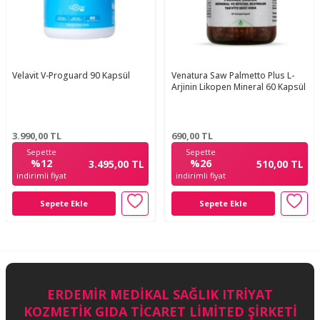
Velavit V-Proguard 90 Kapsül
Venatura Saw Palmetto Plus L-
Arjinin Likopen Mineral 60 Kapsül
3.990,00
TL
690,00
TL
Sepette
Sepette
%12
%26
3.495,00 TL
510,00 TL
indirimli fiyat
indirimli fiyat
Sepete Ekle
Sepete Ekle
ERDEMİR MEDİKAL SAĞLIK ITRİYAT
KOZMETİK GIDA TİCARET LİMİTED ŞİRKETİ