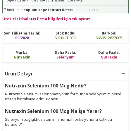
Sepetinize minimum
3.500,00 TL
eklemeniz gerekiyor.
*
İndirimler
toplam sepet tutarı
üzerinden hesaplanır.
Üretici / İthalatçı firma bilgileri için tıklayınız
Son Tüketim Tarihi:
Stok Kodu:
Barkod:
09/2028
VİS-NUT-033
8680512627005
Marka:
Daha Fazla:
Daha Fazla:
Nutraxin
Selenyum
Nutraxin
Ürün Detayı
Nutraxin Selenium 100 Mcg Nedir?
Nutraxin Selenium; selenometiyonin formunda selenyum minerali
içeren bir takviye edici gıdadır.
Nutraxin Selenium 100 Mcg Ne İşe Yarar?
Selenyum bağışıklık sisteminin normal fonksiyonuna katkıda
bulunur.*