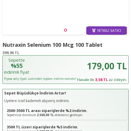
YETKILI SATICI
Nutraxin Selenium 100 Mcg 100 Tablet
399,90
TL
Sepette
179,00 TL
%55
indirimli fiyat
Piyasa satış fiyatı üzerinden toplam indirim oranıdır!
Havale ile
3,58 TL
az ödeyin.
Sepet Büyüdükçe İndirim Artar!
Üyelere özel kademeli alışveriş indirimi.
2500-3500 TL arası siparişlerde %2 indirim.
Sepetinize minimum
2.500,00 TL
eklemeniz gerekiyor.
3500 TL üzeri siparişlerde %5 indirim.