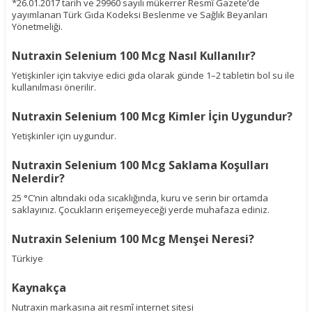
*26.01.2017 tarih ve 29960 sayılı mükerrer Resmî Gazete’de
yayımlanan Türk Gıda Kodeksi Beslenme ve Sağlık Beyanları
Yönetmeliği.
Nutraxin Selenium 100 Mcg Nasıl Kullanılır?
Yetişkinler için takviye edici gıda olarak günde 1–2 tabletin bol su ile
kullanılması önerilir.
Nutraxin Selenium 100 Mcg Kimler İçin Uygundur?
Yetişkinler için uygundur.
Nutraxin Selenium 100 Mcg Saklama Koşulları
Nelerdir?
25 °C’nin altındaki oda sıcaklığında, kuru ve serin bir ortamda
saklayınız. Çocukların erişemeyeceği yerde muhafaza ediniz.
Nutraxin Selenium 100 Mcg Menşei Neresi?
Türkiye
Kaynakça
Nutraxin markasına ait resmî internet sitesi