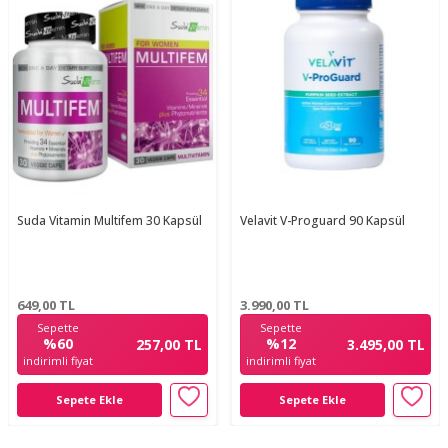
Suda Vitamin Multifem 30 Kapsül
Velavit V-Proguard 90 Kapsül
649,00
TL
3.990,00
TL
Sepette
Sepette
%60
%12
257,00 TL
3.495,00 TL
indirimli fiyat
indirimli fiyat
Sepete Ekle
Sepete Ekle