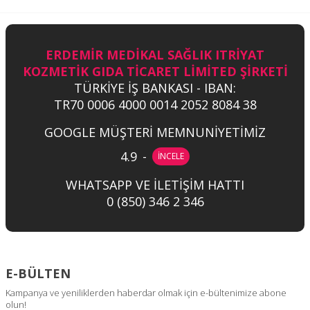
ERDEMİR MEDİKAL SAĞLIK ITRİYAT
KOZMETİK GIDA TİCARET LİMİTED ŞİRKETİ
TÜRKİYE İŞ BANKASI - IBAN:
TR70 0006 4000 0014 2052 8084 38
GOOGLE MÜŞTERİ MEMNUNİYETİMİZ
4.9
-
İNCELE
WHATSAPP VE İLETİŞİM HATTI
0 (850) 346 2 346
E-BÜLTEN
Kampanya ve yeniliklerden haberdar olmak için e-bültenimize abone
olun!