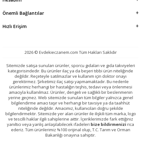
Önemli Bağlantılar
Hızlı Erişim
2026 © Evdekieczanem.com Tüm Hakları Saklıdır
Sitemizde satışa sunulan ürünler, sporcu gıdaları ve gıda takviyeleri
kategorisindedir. Bu ürünler ilaç ya da beşeri tıbbi ürün niteliğinde
değildir. Reçeteyle satılmazlar ve kullanım için doktor onayı
gerektirmez. Şirketimiz ilaç satışı yapmamaktadır. Bu nedenle
ürünlerimiz herhangi bir hastalığın teşhis, tedavi veya önlenmesi
amacıyla kullanılmaz. Ürünler, dengeli ve sağlıklı bir beslenmenin
yerine geçmez. Web sitemizde sunulan tüm bilgiler yalnızca genel
bilgilendirme amacı taşır ve herhangi bir tavsiye ya da taahhüt
niteliğinde değildir. Amacımız, kullanıcıları doğru şekilde
bilgilendirmektir. Sitemizde yer alan ürünler ile ilişkili tüm marka, logo
ve tescilli haklar ilgili sahiplerine aittir. İçeriklerimizde fark ettiğiniz
yanıltıcı veya yanlış anlaşılabilecek ifadeleri
bize bildirmenizi
rica
ederiz. Tüm ürünlerimiz %100 orijinal olup, T.C. Tarım ve Orman
Bakanlığı onayına sahiptir.