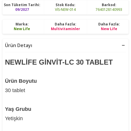
Son Tüketim Tarihi:
Stok Kodu:
Barkod:
09/2027
VİS-NEW-014
7640128140993
Marka:
Daha Fazla:
Daha Fazla:
New Life
Multivitaminler
New Life
Ürün Detayı
NEWLİFE GİNVİT-LC 30 TABLET
Ürün Boyutu
30 tablet
Yaş Grubu
Yetişkin