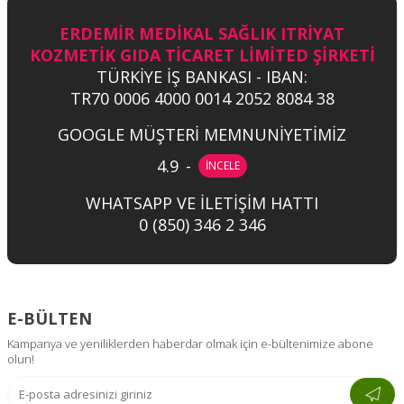
ERDEMİR MEDİKAL SAĞLIK ITRİYAT
KOZMETİK GIDA TİCARET LİMİTED ŞİRKETİ
TÜRKİYE İŞ BANKASI - IBAN:
TR70 0006 4000 0014 2052 8084 38
GOOGLE MÜŞTERİ MEMNUNİYETİMİZ
4.9
-
İNCELE
WHATSAPP VE İLETİŞİM HATTI
0 (850) 346 2 346
E-BÜLTEN
Kampanya ve yeniliklerden haberdar olmak için e-bültenimize abone
olun!