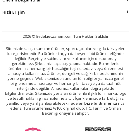
Hızlı Erişim
2026 © Evdekieczanem.com Tüm Hakları Saklıdır
Sitemizde satışa sunulan ürünler, sporcu gıdaları ve gıda takviyeleri
kategorisindedir. Bu ürünler ilaç ya da beşeri tıbbi ürün niteliğinde
değildir. Reçeteyle satılmazlar ve kullanım için doktor onayı
gerektirmez. Şirketimiz ilaç satışı yapmamaktadır. Bu nedenle
ürünlerimiz herhangi bir hastalığın teşhis, tedavi veya önlenmesi
amacıyla kullanılmaz. Ürünler, dengeli ve sağlıklı bir beslenmenin
yerine geçmez. Web sitemizde sunulan tüm bilgiler yalnızca genel
bilgilendirme amacı taşır ve herhangi bir tavsiye ya da taahhüt
niteliğinde değildir. Amacımız, kullanıcıları doğru şekilde
bilgilendirmektir. Sitemizde yer alan ürünler ile ilişkili tüm marka, logo
ve tescilli haklar ilgili sahiplerine aittir. İçeriklerimizde fark ettiğiniz
yanıltıcı veya yanlış anlaşılabilecek ifadeleri
bize bildirmenizi
rica
ederiz. Tüm ürünlerimiz %100 orijinal olup, T.C. Tarım ve Orman
Bakanlığı onayına sahiptir.