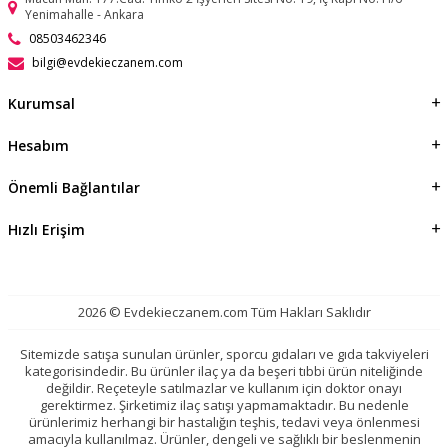
Yenimahalle - Ankara
08503462346
bilgi@evdekieczanem.com
Kurumsal
Hesabım
Önemli Bağlantılar
Hızlı Erişim
2026 © Evdekieczanem.com Tüm Hakları Saklıdır
Sitemizde satışa sunulan ürünler, sporcu gıdaları ve gıda takviyeleri
kategorisindedir. Bu ürünler ilaç ya da beşeri tıbbi ürün niteliğinde
değildir. Reçeteyle satılmazlar ve kullanım için doktor onayı
gerektirmez. Şirketimiz ilaç satışı yapmamaktadır. Bu nedenle
ürünlerimiz herhangi bir hastalığın teşhis, tedavi veya önlenmesi
amacıyla kullanılmaz. Ürünler, dengeli ve sağlıklı bir beslenmenin