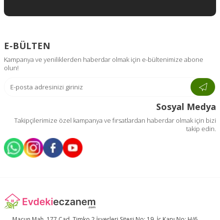
E-BÜLTEN
Kampanya ve yeniliklerden haberdar olmak için e-bültenimize abone
olun!
Sosyal Medya
Takipçilerimize özel kampanya ve fırsatlardan haberdar olmak için bizi
takip edin.
Macun Mah. 177.Cad. Timko 2 İşyerleri Sitesi No: 19, İç Kapı No: H/6