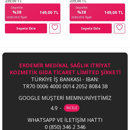
239,00
TL
239,00
TL
Sepette
Sepette
%38
%38
149,00 TL
149,00 TL
indirimli fiyat
indirimli fiyat
Sepete Ekle
Sepete Ekle
ERDEMİR MEDİKAL SAĞLIK ITRİYAT
KOZMETİK GIDA TİCARET LİMİTED ŞİRKETİ
TÜRKİYE İŞ BANKASI - IBAN:
TR70 0006 4000 0014 2052 8084 38
GOOGLE MÜŞTERİ MEMNUNİYETİMİZ
4.9
-
İNCELE
WHATSAPP VE İLETİŞİM HATTI
0 (850) 346 2 346