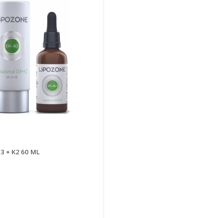
3 + K2 60 ML