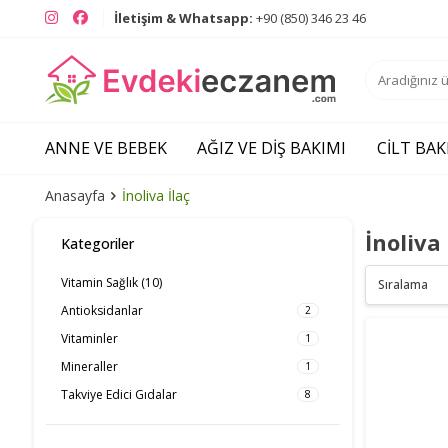
Instagram
Facebook
İletişim & Whatsapp:
+90 (850) 346 23 46
ANNE VE BEBEK
AĞIZ VE DIŞ BAKIMI
CILT BAK
Anasayfa
İnoliva İlaç
İnoliva 
Kategoriler
Vitamin Sağlık
(10)
Antioksidanlar
2
Vitaminler
1
Mineraller
1
Takviye Edici Gıdalar
8