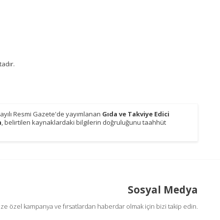
adır.
9 sayılı Resmi Gazete'de yayımlanan
Gıda ve Takviye Edici
m
, belirtilen kaynaklardaki bilgilerin doğruluğunu taahhüt
Sosyal Medya
ize özel kampanya ve fırsatlardan haberdar olmak için bizi takip edin.