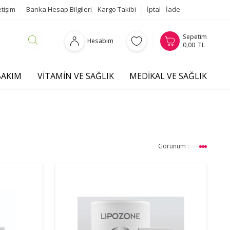
etişim
Banka Hesap Bilgileri
Kargo Takibi
İptal - İade
Sepetim
Hesabım
0,00
TL
 BAKIM
VITAMIN VE SAĞLIK
MEDIKAL VE SAĞLIK
Görünüm :