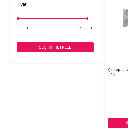
Fiyat
0,00 TL
43,00 TL
SEÇIMI FILTRELE
Çinkopast C
12'li