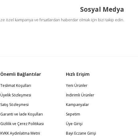
Sosyal Medya
ize özel kampanya ve fırsatlardan haberdar olmak için bizi takip edin.
Önemli Bağlantılar
Hızlı Erişim
Teslimat Koşulları
Yeni Ürünler
Üyelik Sözleşmesi
İndirimli Ürünler
Satış Sözleşmesi
Kampanyalar
Garanti ve İade Koşulları
Sepetim
Gizlilik ve Çerez Politikası
Üye Girişi
KVKK Aydınlatma Metni
Bayi Eczane Girişi