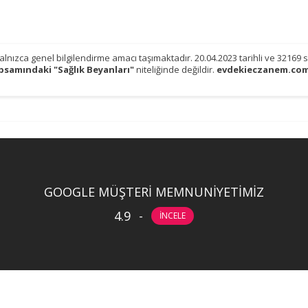
 yalnızca genel bilgilendirme amacı taşımaktadır. 20.04.2023 tarihli ve 3216
psamındaki "Sağlık Beyanları"
niteliğinde değildir.
evdekieczanem.co
GOOGLE MÜŞTERİ MEMNUNİYETİMİZ
4.9
-
İNCELE