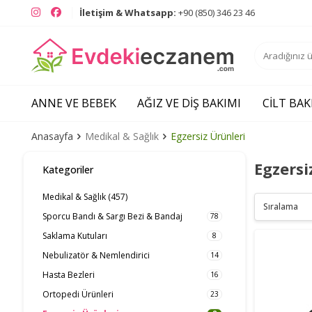
Instagram
Facebook
İletişim & Whatsapp:
+90 (850) 346 23 46
ANNE VE BEBEK
AĞIZ VE DIŞ BAKIMI
CILT BAK
Anasayfa
Medikal & Sağlık
Egzersiz Ürünleri
Egzersi
Kategoriler
Medikal & Sağlık
(457)
Sporcu Bandı & Sargı Bezi & Bandaj
78
Saklama Kutuları
8
Nebulizatör & Nemlendirici
14
Hasta Bezleri
16
Ortopedi Ürünleri
23