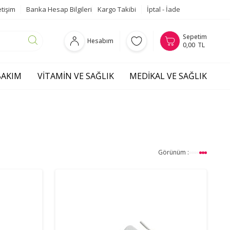
etişim
Banka Hesap Bilgileri
Kargo Takibi
İptal - İade
Sepetim
Hesabım
0,00
TL
 BAKIM
VITAMIN VE SAĞLIK
MEDIKAL VE SAĞLIK
Görünüm :