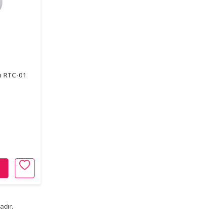
zı RTC-01
adır.