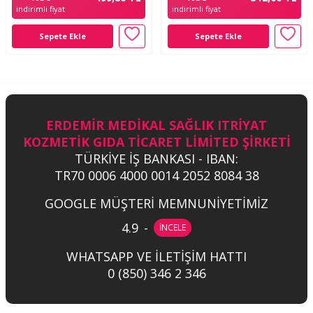
indirimli fiyat
indirimli fiyat
Sepete Ekle
Sepete Ekle
ERDEMİR MEDİKAL SAĞLIK ITRİYAT
KOZMETİK GIDA TİCARET LİMİTED ŞİRKETİ
TÜRKİYE İŞ BANKASI - IBAN:
TR70 0006 4000 0014 2052 8084 38
GOOGLE MÜŞTERİ MEMNUNİYETİMİZ
4.9
-
İNCELE
WHATSAPP VE İLETİŞİM HATTI
0 (850) 346 2 346