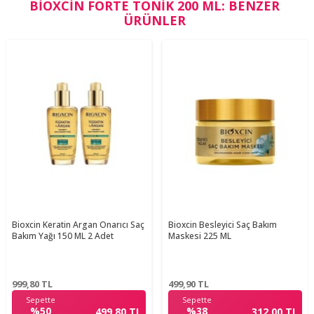
BIOXCIN FORTE TONIK 200 ML: BENZER
ÜRÜNLER
Bioxcin Keratin Argan Onarıcı Saç
Bioxcin Besleyici Saç Bakım
Bakım Yağı 150 ML 2 Adet
Maskesi 225 ML
999,80
TL
499,90
TL
Sepette
Sepette
%50
%38
499,80 TL
312,00 TL