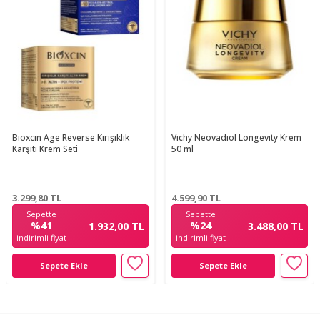
Bioxcin Age Reverse Kırışıklık
Vichy Neovadiol Longevity Krem
Karşıtı Krem Seti
50 ml
3.299,80
TL
4.599,90
TL
Sepette
Sepette
%41
%24
1.932,00 TL
3.488,00 TL
indirimli fiyat
indirimli fiyat
Sepete Ekle
Sepete Ekle