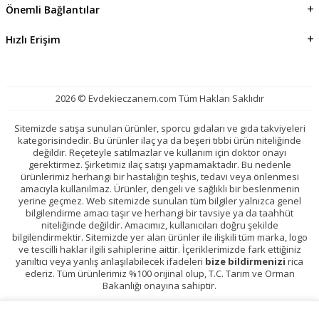
Önemli Bağlantılar
Hızlı Erişim
2026 © Evdekieczanem.com Tüm Hakları Saklıdır
Sitemizde satışa sunulan ürünler, sporcu gıdaları ve gıda takviyeleri
kategorisindedir. Bu ürünler ilaç ya da beşeri tıbbi ürün niteliğinde
değildir. Reçeteyle satılmazlar ve kullanım için doktor onayı
gerektirmez. Şirketimiz ilaç satışı yapmamaktadır. Bu nedenle
ürünlerimiz herhangi bir hastalığın teşhis, tedavi veya önlenmesi
amacıyla kullanılmaz. Ürünler, dengeli ve sağlıklı bir beslenmenin
yerine geçmez. Web sitemizde sunulan tüm bilgiler yalnızca genel
bilgilendirme amacı taşır ve herhangi bir tavsiye ya da taahhüt
niteliğinde değildir. Amacımız, kullanıcıları doğru şekilde
bilgilendirmektir. Sitemizde yer alan ürünler ile ilişkili tüm marka, logo
ve tescilli haklar ilgili sahiplerine aittir. İçeriklerimizde fark ettiğiniz
yanıltıcı veya yanlış anlaşılabilecek ifadeleri
bize bildirmenizi
rica
ederiz. Tüm ürünlerimiz %100 orijinal olup, T.C. Tarım ve Orman
Bakanlığı onayına sahiptir.