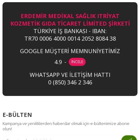
ERDEMİR MEDİKAL SAĞLIK ITRİYAT
KOZMETİK GIDA TİCARET LİMİTED ŞİRKETİ
TÜRKİYE İŞ BANKASI - IBAN:
TR70 0006 4000 0014 2052 8084 38
GOOGLE MÜŞTERİ MEMNUNİYETİMİZ
4.9
-
İNCELE
WHATSAPP VE İLETİŞİM HATTI
0 (850) 346 2 346
E-BÜLTEN
Kampanya ve yeniliklerden haberdar olmak için e-bültenimize abone
olun!