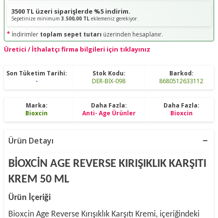
3500 TL üzeri siparişlerde %5 indirim.
Sepetinize minimum
3.500,00 TL
eklemeniz gerekiyor.
*
İndirimler
toplam sepet tutarı
üzerinden hesaplanır.
Üretici / İthalatçı firma bilgileri için tıklayınız
Son Tüketim Tarihi:
Stok Kodu:
Barkod:
-
DER-BİX-098
8680512633112
Marka:
Daha Fazla:
Daha Fazla:
Bioxcin
Anti- Age Ürünler
Bioxcin
Ürün Detayı
BİOXCİN AGE REVERSE KIRIŞIKLIK KARŞITI
KREM 50 ML
Ürün İçeriği
Bioxcin Age Reverse Kırışıklık Karşıtı Kremi, içeriğindeki