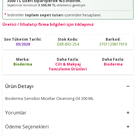
3500 TL üzeri siparişlerde %5 indirim.
Sepetinize minimum
3.500,00 TL
eklemeniz gerekiyor.
*
İndirimler
toplam sepet tutarı
üzerinden hesaplanır.
Üretici / İthalatçı firma bilgileri için tıklayınız
Son Tüketim Tarihi:
Stok Kodu:
Barkod:
05/2028
DER-BİO-254
3701129817919
Marka:
Daha Fazla:
Daha Fazla:
Bioderma
Cilt & Makyaj
Bioderma
Temizleme Ürünleri
Ürün Detayı
Bioderma Sensibio Micellar Cleansing Oil 300 ML
Yorumlar
Ödeme Seçenekleri