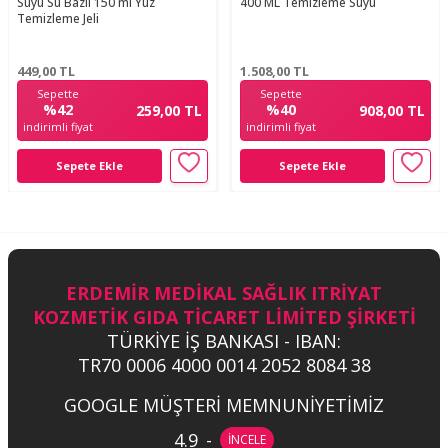
Suyu Su Bazlı 150 ml Yüz
400 ML Temizleme Suyu
Temizleme Jeli
449,00
TL
1.508,00
TL
Sepette
Sepette
%42
%40
259,00 TL
908,00 TL
indirimli fiyat
indirimli fiyat
Sepete Ekle
Sepete Ekle
ERDEMİR MEDİKAL SAĞLIK ITRİYAT
KOZMETİK GIDA TİCARET LİMİTED ŞİRKETİ
TÜRKİYE İŞ BANKASI - IBAN:
TR70 0006 4000 0014 2052 8084 38
GOOGLE MÜŞTERİ MEMNUNİYETİMİZ
4.9
-
İNCELE