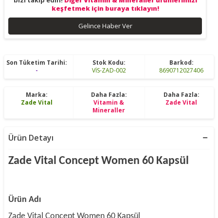
bizi takip edin!
Diğer Vitamin & Mineraller ürünlerimizi
keşfetmek için buraya tıklayın!
Gelince Haber Ver
Son Tüketim Tarihi:
Stok Kodu:
Barkod:
-
VİS-ZAD-002
8690712027406
Marka:
Daha Fazla:
Daha Fazla:
Zade Vital
Vitamin &
Zade Vital
Mineraller
Ürün Detayı
Zade Vital Concept Women 60 Kapsül
Ürün Adı
Zade Vital Concept Women 60 Kapsül