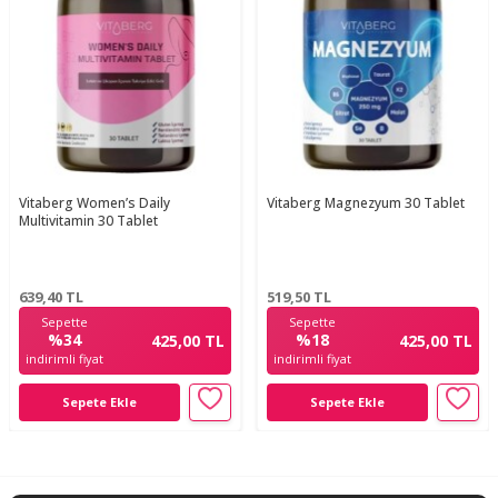
Vitaberg Women’s Daily
Vitaberg Magnezyum 30 Tablet
Multivitamin 30 Tablet
639,40
TL
519,50
TL
Sepette
Sepette
%34
%18
425,00 TL
425,00 TL
indirimli fiyat
indirimli fiyat
Sepete Ekle
Sepete Ekle