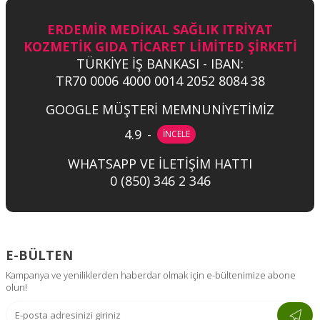
ERDEMİR MEDİKAL SAĞLIK ITRİYAT
KOZMETİK GIDA TİCARET LİMİTED ŞİRKETİ
TÜRKİYE İŞ BANKASI - IBAN:
TR70 0006 4000 0014 2052 8084 38
GOOGLE MÜŞTERİ MEMNUNİYETİMİZ
4.9
-
İNCELE
WHATSAPP VE İLETİŞİM HATTI
0 (850) 346 2 346
E-BÜLTEN
Kampanya ve yeniliklerden haberdar olmak için e-bültenimize abone
olun!