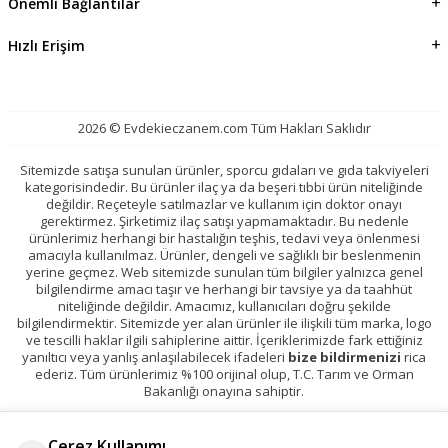
Önemli Bağlantılar
Hızlı Erişim
2026 © Evdekieczanem.com Tüm Hakları Saklıdır
Sitemizde satışa sunulan ürünler, sporcu gıdaları ve gıda takviyeleri
kategorisindedir. Bu ürünler ilaç ya da beşeri tıbbi ürün niteliğinde
değildir. Reçeteyle satılmazlar ve kullanım için doktor onayı
gerektirmez. Şirketimiz ilaç satışı yapmamaktadır. Bu nedenle
ürünlerimiz herhangi bir hastalığın teşhis, tedavi veya önlenmesi
amacıyla kullanılmaz. Ürünler, dengeli ve sağlıklı bir beslenmenin
yerine geçmez. Web sitemizde sunulan tüm bilgiler yalnızca genel
bilgilendirme amacı taşır ve herhangi bir tavsiye ya da taahhüt
niteliğinde değildir. Amacımız, kullanıcıları doğru şekilde
bilgilendirmektir. Sitemizde yer alan ürünler ile ilişkili tüm marka, logo
ve tescilli haklar ilgili sahiplerine aittir. İçeriklerimizde fark ettiğiniz
yanıltıcı veya yanlış anlaşılabilecek ifadeleri
bize bildirmenizi
rica
ederiz. Tüm ürünlerimiz %100 orijinal olup, T.C. Tarım ve Orman
Bakanlığı onayına sahiptir.
Çerez Kullanımı