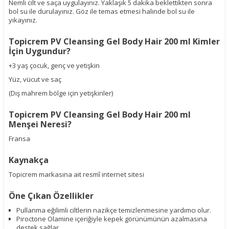
Nemli cilt ve saça uygulayınız. Yaklaşık 5 dakika beklettikten sonra
bol su ile durulayınız. Göz ile temas etmesi halinde bol su ile
yıkayınız.
Topicrem PV Cleansing Gel Body Hair 200 ml Kimler
İçin Uygundur?
+3 yaş çocuk, genç ve yetişkin
Yüz, vücut ve saç
(Dış mahrem bölge için yetişkinler)
Topicrem PV Cleansing Gel Body Hair 200 ml
Menşei Neresi?
Fransa
Kaynakça
Topicrem markasına ait resmî internet sitesi
Öne Çıkan Özellikler
Pullanma eğilimli ciltlerin nazikçe temizlenmesine yardımcı olur.
Piroctone Olamine içeriğiyle kepek görünümünün azalmasına
destek sağlar.