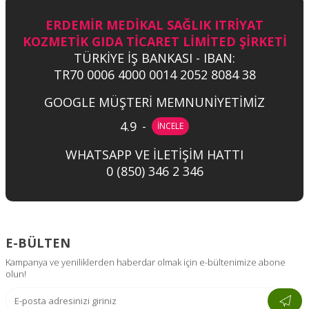
ERDEMİR MEDİKAL SAĞLIK ITRİYAT
KOZMETİK GIDA TİCARET LİMİTED ŞİRKETİ
TÜRKİYE İŞ BANKASI - IBAN:
TR70 0006 4000 0014 2052 8084 38
GOOGLE MÜŞTERİ MEMNUNİYETİMİZ
4.9
-
İNCELE
WHATSAPP VE İLETİŞİM HATTI
0 (850) 346 2 346
E-BÜLTEN
Kampanya ve yeniliklerden haberdar olmak için e-bültenimize abone
olun!