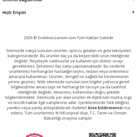
Hızlı Erişim
2026 © Evdekieczanem.com Tüm Hakları Saklıdır
Sitemizde satışa sunulan ürünler, sporcu gıdaları ve gıda takviyeleri
kategorisindedir. Bu ürünler ilaç ya da beşeri tıbbi ürün niteliğinde
değildir. Reçeteyle satılmazlar ve kullanım için doktor onayı
gerektirmez. Şirketimiz ilaç satışı yapmamaktadır. Bu nedenle
ürünlerimiz herhangi bir hastalığın teşhis, tedavi veya önlenmesi
amacıyla kullanılmaz. Ürünler, dengeli ve sağlıklı bir beslenmenin
yerine geçmez. Web sitemizde sunulan tüm bilgiler yalnızca genel
bilgilendirme amacı taşır ve herhangi bir tavsiye ya da taahhüt
niteliğinde değildir. Amacımız, kullanıcıları doğru şekilde
bilgilendirmektir. Sitemizde yer alan ürünler ile ilişkili tüm marka, logo
ve tescilli haklar ilgili sahiplerine aittir. İçeriklerimizde fark ettiğiniz
yanıltıcı veya yanlış anlaşılabilecek ifadeleri
bize bildirmenizi
rica
ederiz. Tüm ürünlerimiz %100 orijinal olup, T.C. Tarım ve Orman
Bakanlığı onayına sahiptir.