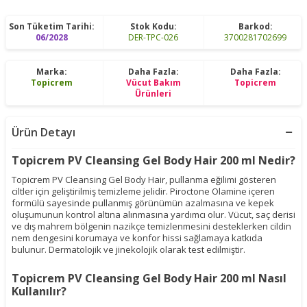
Son Tüketim Tarihi:
Stok Kodu:
Barkod:
06/2028
DER-TPC-026
3700281702699
Marka:
Daha Fazla:
Daha Fazla:
Topicrem
Vücut Bakım
Topicrem
Ürünleri
Ürün Detayı
Topicrem PV Cleansing Gel Body Hair 200 ml Nedir?
Topicrem PV Cleansing Gel Body Hair, pullanma eğilimi gösteren
ciltler için geliştirilmiş temizleme jelidir. Piroctone Olamine içeren
formülü sayesinde pullanmış görünümün azalmasına ve kepek
oluşumunun kontrol altına alınmasına yardımcı olur. Vücut, saç derisi
ve dış mahrem bölgenin nazikçe temizlenmesini desteklerken cildin
nem dengesini korumaya ve konfor hissi sağlamaya katkıda
bulunur. Dermatolojik ve jinekolojik olarak test edilmiştir.
Topicrem PV Cleansing Gel Body Hair 200 ml Nasıl
Kullanılır?