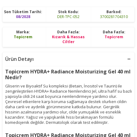
Son Tüketim Tarihi:
Stok Kodu:
Barkod:
08/2028
DER-TPC-052
3700281704310
Marka:
Daha Fazla:
Daha Fazla:
Topicrem
Kızarık & Hassas
Topicrem
Ciltler
Ürün Detayı
Topicrem HYDRA+ Radiance Moisturizing Gel 40 ml
Nedir?
Gliserin ve Biyoaktif Su kompleksi (Betain, İnositol ve Taurin) ile
zenginleştirilen HYDRA+ Radiance Nemlendirici Jel, ultra hafif su bazlı
yapısıyla cildi 24 saat boyunca nemlendirmeye yardımcı olur.
Çevresel etkenlere karşı koruma sağlamaya destek olurken cildin
daha canlı ve aydınlık görünmesine katkıda bulunur. Gerginlik
hissinin azalmasına yardımcı olur, cilde yumuşaklık ve esneklik
kazandırır. Yağsız ve yapışkanlık hissi bırakmayan formülü
komedojenik değildir. Dermatolojik olarak test edilmiştir.
Topicrem HYDRA+ Radiance Moisturizing Gel 40 ml