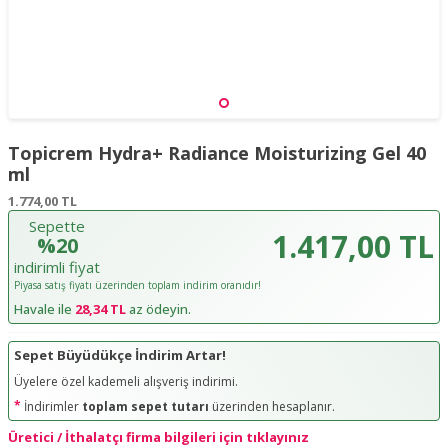
Topicrem Hydra+ Radiance Moisturizing Gel 40
ml
1.774,00
TL
Sepette
1.417,00 TL
%20
indirimli fiyat
Piyasa satış fiyatı üzerinden toplam indirim oranıdır!
Havale ile
28,34 TL
az ödeyin.
Sepet Büyüdükçe İndirim Artar!
Üyelere özel kademeli alışveriş indirimi.
*
İndirimler
toplam sepet tutarı
üzerinden hesaplanır.
Üretici / İthalatçı firma bilgileri için tıklayınız