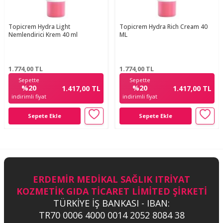
Topicrem Hydra Light
Topicrem Hydra Rich Cream 40
Nemlendirici Krem 40 ml
ML
1.774,00
TL
1.774,00
TL
Sepette
Sepette
%20
%20
1.417,00 TL
1.417,00 TL
indirimli fiyat
indirimli fiyat
Sepete Ekle
Sepete Ekle
ERDEMİR MEDİKAL SAĞLIK ITRİYAT
KOZMETİK GIDA TİCARET LİMİTED ŞİRKETİ
TÜRKİYE İŞ BANKASI - IBAN:
TR70 0006 4000 0014 2052 8084 38