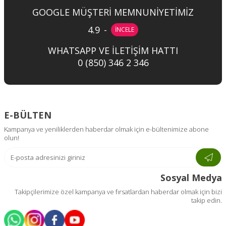
GOOGLE MÜŞTERİ MEMNUNİYETİMİZ
4.9
-
İNCELE
WHATSAPP VE İLETİŞİM HATTI
0 (850) 346 2 346
E-BÜLTEN
Kampanya ve yeniliklerden haberdar olmak için e-bültenimize abone
olun!
Sosyal Medya
Takipçilerimize özel kampanya ve fırsatlardan haberdar olmak için bizi
takip edin.