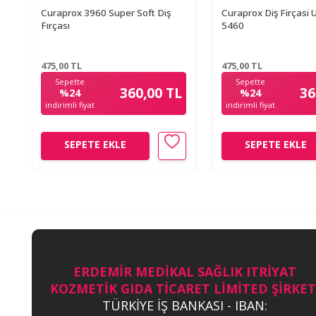
Curaprox 3960 Super Soft Diş
Curaprox Diş Firçasi U
Fırçası
5460
475,00
TL
475,00
TL
Sepette
Sepette
360,00 TL
36
%24
%24
indirimli fiyat
indirimli fiyat
SEPETE EKLE
SEPETE EKLE
ERDEMİR MEDİKAL SAĞLIK ITRİYAT
KOZMETİK GIDA TİCARET LİMİTED ŞİRKET
TÜRKİYE İŞ BANKASI - IBAN: