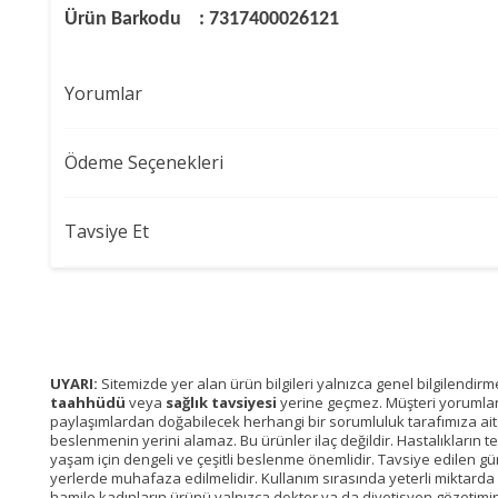
Ürün Barkodu : 7317400026121
Yorumlar
Ödeme Seçenekleri
Tavsiye Et
UYARI:
Sitemizde yer alan ürün bilgileri yalnızca genel bilgilendir
taahhüdü
veya
sağlık tavsiyesi
yerine geçmez. Müşteri yorumları, 
paylaşımlardan doğabilecek herhangi bir sorumluluk tarafımıza ait de
beslenmenin yerini alamaz. Bu ürünler ilaç değildir. Hastalıkların t
yaşam için dengeli ve çeşitli beslenme önemlidir. Tavsiye edilen gü
yerlerde muhafaza edilmelidir. Kullanım sırasında yeterli miktarda sıvı
hamile kadınların ürünü yalnızca doktor ya da diyetisyen gözetimi