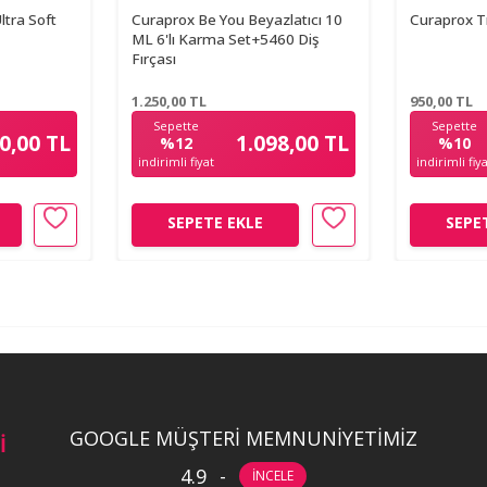
ltra Soft
Curaprox Be You Beyazlatıcı 10
Curaprox Tr
ML 6'lı Karma Set+5460 Diş
Fırçası
1.250,00
TL
950,00
TL
Sepette
Sepette
0,00 TL
1.098,00 TL
%12
%10
indirimli fiyat
indirimli fiy
SEPETE EKLE
SEPE
GOOGLE MÜŞTERİ MEMNUNİYETİMİZ
İ
4.9
-
İNCELE