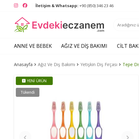
Instagram
Facebook
İletişim & Whatsapp:
+90 (850) 346 23 46
ANNE VE BEBEK
AĞIZ VE DIŞ BAKIMI
CILT BAK
Anasayfa
Ağız Ve Diş Bakımı
Yetişkin Diş Fırçası
Tepe Di
YENI ÜRÜN
Tükendi