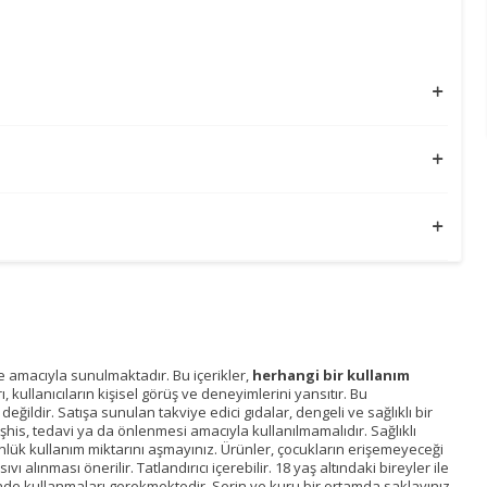
me amacıyla sunulmaktadır. Bu içerikler,
herhangi bir kullanım
kullanıcıların kişisel görüş ve deneyimlerini yansıtır. Bu
ğildir. Satışa sunulan takviye edici gıdalar, dengeli ve sağlıklı bir
eşhis, tedavi ya da önlenmesi amacıyla kullanılmamalıdır. Sağlıklı
nlük kullanım miktarını aşmayınız. Ürünler, çocukların erişemeyeceği
 alınması önerilir. Tatlandırıcı içerebilir. 18 yaş altındaki bireyler ile
nde kullanmaları gerekmektedir. Serin ve kuru bir ortamda saklayınız.