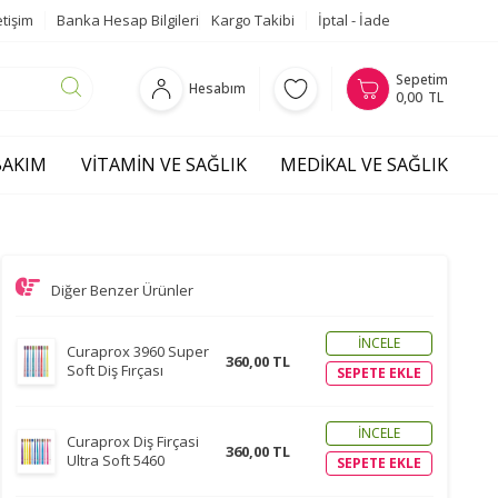
etişim
Banka Hesap Bilgileri
Kargo Takibi
İptal - İade
Sepetim
Hesabım
0,00
TL
 BAKIM
VITAMIN VE SAĞLIK
MEDIKAL VE SAĞLIK
Diğer Benzer Ürünler
İNCELE
Curaprox 3960 Super
360,00 TL
Soft Diş Fırçası
SEPETE EKLE
İNCELE
Curaprox Diş Firçasi
360,00 TL
Ultra Soft 5460
SEPETE EKLE