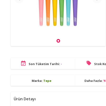
Son Tüketim Tarihi:
-
Stok K
Marka:
Tepe
Daha Fazla:
Y
Ürün Detayı