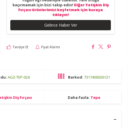
Yoğun ilgi nedeniyle tükendi. Yeni stoğu
kaçırmamak için bizi takip edin!
Diğer Yetişkin Diş
Fırçası ürünlerimizi keşfetmek için buraya
tıklayın!
Gelince Haber Ver
Tavsiye Et
Fiyat Alarmı
odu:
AGZ-TEP-024
Barkod:
7317400026121
etişkin Diş Fırçası
Daha Fazla:
Tepe