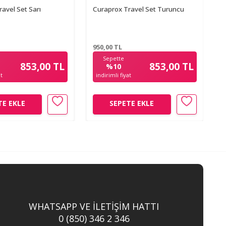
avel Set Sarı
Curaprox Travel Set Turuncu
C
950,00
TL
9
Sepette
853,00 TL
853,00 TL
%10
at
indirimli fiyat
TE EKLE
SEPETE EKLE
WHATSAPP VE İLETİŞİM HATTI
0 (850) 346 2 346