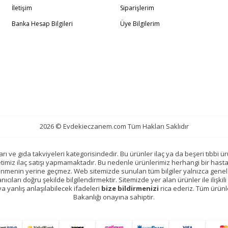
İletişim
Siparişlerim
Banka Hesap Bilgileri
Üye Bilgilerim
2026 © Evdekieczanem.com Tüm Hakları Saklıdır
ı ve gıda takviyeleri kategorisindedir. Bu ürünler ilaç ya da beşeri tıbbi ür
etimiz ilaç satışı yapmamaktadır. Bu nedenle ürünlerimiz herhangi bir hast
slenmenin yerine geçmez. Web sitemizde sunulan tüm bilgiler yalnızca genel 
ıcıları doğru şekilde bilgilendirmektir. Sitemizde yer alan ürünler ile ilişkili 
veya yanlış anlaşılabilecek ifadeleri
bize bildirmenizi
rica ederiz. Tüm ürünl
Bakanlığı onayına sahiptir.