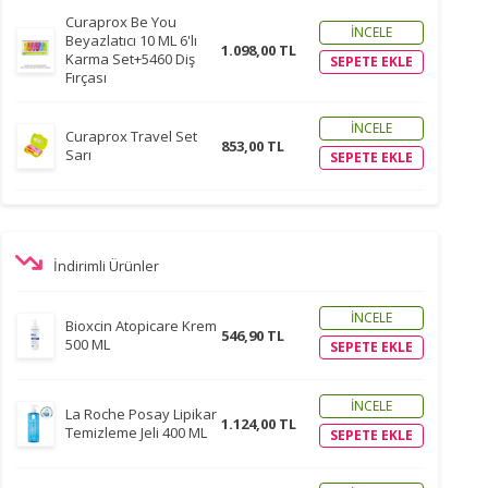
Curaprox Be You
İNCELE
Beyazlatıcı 10 ML 6'lı
1.098,00 TL
Karma Set+5460 Diş
SEPETE EKLE
Fırçası
İNCELE
Curaprox Travel Set
853,00 TL
Sarı
SEPETE EKLE
İndirimli Ürünler
İNCELE
Bioxcin Atopicare Krem
546,90 TL
500 ML
SEPETE EKLE
İNCELE
La Roche Posay Lipikar
1.124,00 TL
Temizleme Jeli 400 ML
SEPETE EKLE