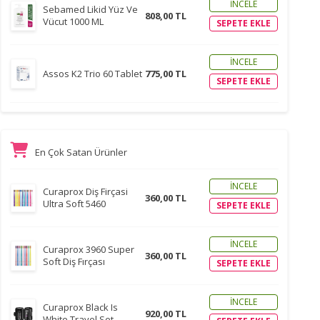
İNCELE
Sebamed Likid Yüz Ve
808,00 TL
Vücut 1000 ML
SEPETE EKLE
İNCELE
Assos K2 Trio 60 Tablet
775,00 TL
SEPETE EKLE
En Çok Satan Ürünler
İNCELE
Curaprox Diş Firçasi
360,00 TL
Ultra Soft 5460
SEPETE EKLE
İNCELE
Curaprox 3960 Super
360,00 TL
Soft Diş Fırçası
SEPETE EKLE
İNCELE
Curaprox Black Is
920,00 TL
White Travel Set