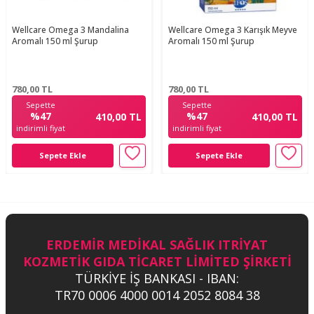
Wellcare Omega 3 Mandalina
Wellcare Omega 3 Karışık Meyve
Aromalı 150 ml Şurup
Aromalı 150 ml Şurup
780,00
TL
780,00
TL
Sepette
Sepette
%47
%47
410,00 TL
410,00 TL
indirimli fiyat
indirimli fiyat
Sepete Ekle
Sepete Ekle
ERDEMİR MEDİKAL SAĞLIK ITRİYAT
KOZMETİK GIDA TİCARET LİMİTED ŞİRKETİ
TÜRKİYE İŞ BANKASI - IBAN:
TR70 0006 4000 0014 2052 8084 38