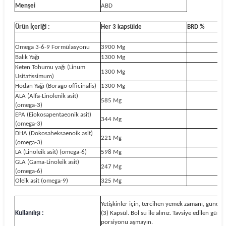
Menşei
ABD
Ürün İçeriği :
Her 3 kapsülde
BRD %
Omega 3-6-9 Formülasyonu
3900 Mg
Balık Yağı
1300 Mg
Keten Tohumu yağı (Linum
1300 Mg
Usitatissimum)
Hodan Yağı (Borago officinalis)
1300 Mg
ALA (Alfa-Linolenik asit)
585 Mg
(omega-3)
EPA (Eiokosapentaeonik asit)
344 Mg
(omega-3)
DHA (Dokosaheksaenoik asit)
221 Mg
(omega-3)
LA (Linoleik asit) (omega-6)
598 Mg
GLA (Gama-Linoleik asit)
247 Mg
(omega-6)
Oleik asit (omega-9)
325 Mg
Yetişkinler için, tercihen yemek zamanı, günde 
Kullanılışı :
(3) Kapsül. Bol su ile alınız. Tavsiye edilen günl
porsiyonu aşmayın.