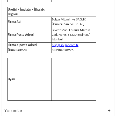
Üretici / İmalatcı / İthalatçı
Bilgileri
Solgar Vitamin ve SAĞLIK
Firma Adı
Ürünleri San. Ve Tic. A.Ş.
Levent Mah. Ebulula Mardin
Firma Posta Adresi
Cad. No:45 34330 Beşiktaş/
İstanbul
Firma e-posta Adresi
bilgi@solgar.com.tr
Ürün Barkodu
033984020276
Uyarı
.
Yorumlar