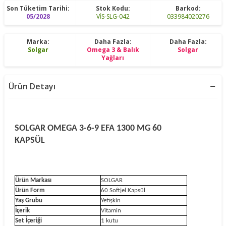
Son Tüketim Tarihi:
Stok Kodu:
Barkod:
05/2028
VİS-SLG-042
033984020276
Marka:
Daha Fazla:
Daha Fazla:
Solgar
Omega 3 & Balık
Solgar
Yağları
Ürün Detayı
SOLGAR OMEGA 3-6-9 EFA 1300 MG 60
KAPSÜL
Ürün Markası
SOLGAR
Ürün Form
60 Softjel Kapsül
Yaş Grubu
Yetişkin
İçerik
Vitamin
Set İçeriği
1 kutu