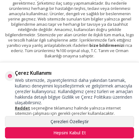
gerektirmez. Şirketimiz ilaç satışı yapmamaktadır. Bu nedenle
ürünlerimiz herhangi bir hastalığın teşhis, tedavi veya önlenmesi
amacıyla kullanılmaz. Ürünler, dengeli ve sağlıklı bir beslenmenin
yerine geçmez. Web sitemizde sunulan tüm bilgiler yalnızca genel
bilgilendirme amacı taşır ve herhangi bir tavsiye ya da taahhüt
niteliğinde değildir. Amacımız, kullanıcıları doğru şekilde
bilgilendirmektir. Sitemizde yer alan ürünler ile ilişkili tüm marka, logo
ve tescilli haklar ilgili sahiplerine aittir. İçeriklerimizde fark ettiğiniz
yanıltıcı veya yanlış anlaşılabilecek ifadeleri
bize bildirmenizi
rica
ederiz. Tüm ürünlerimiz %100 orijinal olup, T.C. Tarım ve Orman
Bakanlığı onayına sahiptir.
Çerez Kullanımı
Web sitemizde, ziyaretçilerimizi daha yakından tanımak,
kullanıcı deneyimini kişiselleştirmek ve geliştirmek amacıyla
çerezler kullanıyoruz. Kullandığımız çerez türleri ve amaçları
hakkında detaylı bilgiye
Gizlilik ve Çerez Politikası
üzerinden
ulaşabilirsiniz.
Reddet
seçeneğine tıklamanız halinde yalnızca internet
sitemizin çalışması için gerekli çerezler kullanılacaktır.
Çerezleri Özelleştir
Hepsini Kabul Et