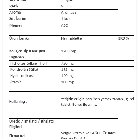
Yaş Grubu
Yetişkin
İçerik
Vitamin
Aroma
Aromasız
Set İçeriği
1 kutu
Menşei
ABD
Ürün İçeriği :
Her tablette
BRD %
Kollajen Tip II Karışımı
1200 mg
Sağlanan:
Hidrolize Kollajen Tip II
720 mg
Kondroitin Sülfat
192 mg
Hyaluronik asit
120 mg
Vitamin C
100 mg
Yetişkinler için, tercihen yemek zamanı, günde b
Kullanılışı :
tablet. Bol su ile alınız.
Üretici / İmalatcı / İthalatçı
Bilgileri
Solgar Vitamin ve SAĞLIK Ürünleri
Firma Adı
San. Ve Tic. A.Ş.