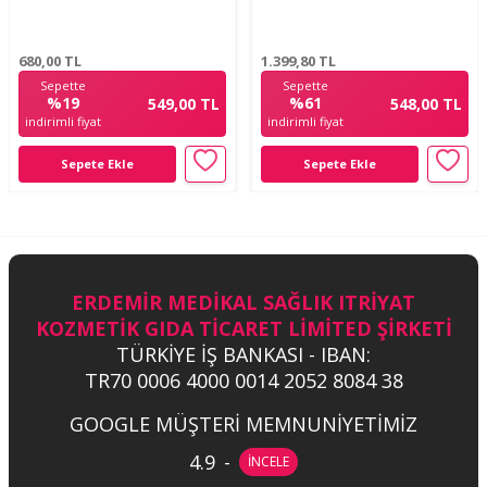
680,00
TL
1.399,80
TL
Sepette
Sepette
%19
%61
549,00 TL
548,00 TL
indirimli fiyat
indirimli fiyat
Sepete Ekle
Sepete Ekle
ERDEMİR MEDİKAL SAĞLIK ITRİYAT
KOZMETİK GIDA TİCARET LİMİTED ŞİRKETİ
TÜRKİYE İŞ BANKASI - IBAN:
TR70 0006 4000 0014 2052 8084 38
GOOGLE MÜŞTERİ MEMNUNİYETİMİZ
4.9
-
İNCELE