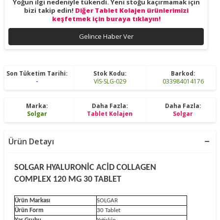
Yoğun ilgi nedeniyle tükendi. Yeni stoğu kaçırmamak için
bizi takip edin!
Diğer Tablet Kolajen ürünlerimizi
keşfetmek için buraya tıklayın!
Gelince Haber Ver
Son Tüketim Tarihi:
Stok Kodu:
Barkod:
-
VİS-SLG-029
033984014176
Marka:
Daha Fazla:
Daha Fazla:
Solgar
Tablet Kolajen
Solgar
Ürün Detayı
SOLGAR HYALURONİC ACİD COLLAGEN
COMPLEX 120 MG 30 TABLET
Ürün Markası
SOLGAR
Ürün Form
30 Tablet