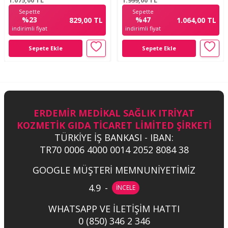
1.075,00
TL
1.999,00
TL
Sepette
Sepette
%23
%47
829,00 TL
1.064,00 TL
indirimli fiyat
indirimli fiyat
Sepete Ekle
Sepete Ekle
ERDEMİR MEDİKAL SAĞLIK ITRİYAT
KOZMETİK GIDA TİCARET LİMİTED ŞİRKETİ
TÜRKİYE İŞ BANKASI - IBAN:
TR70 0006 4000 0014 2052 8084 38
GOOGLE MÜŞTERİ MEMNUNİYETİMİZ
4.9
-
İNCELE
WHATSAPP VE İLETİŞİM HATTI
0 (850) 346 2 346