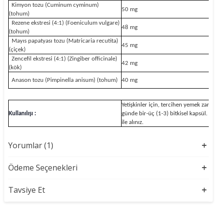
Kimyon tozu (Cuminum cyminum)
50 mg
(tohum)
Rezene ekstresi (4:1) (Foeniculum vulgare)
48 mg
(tohum)
Mayıs papatyası tozu (Matricaria recutita)
45 mg
(çiçek)
Zencefil ekstresi (4:1) (Zingiber officinale)
42 mg
(kök)
Anason tozu (Pimpinella anisum) (tohum)
40 mg
Yetişkinler için, tercihen yemek zaman
Kullanılışı :
günde bir-üç (1-3) bitkisel kapsül. Bol
ile alınız.
Yorumlar (1)
Ödeme Seçenekleri
Tavsiye Et