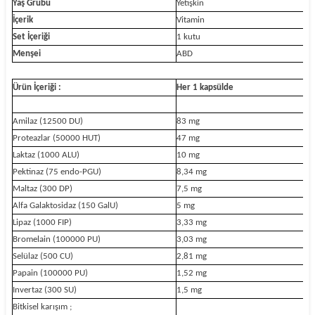
Yaş Grubu
Yetişkin
İçerik
Vitamin
Set İçeriği
1 kutu
Menşei
ABD
Ürün İçeriği :
Her 1 kapsülde
BR
Amilaz (12500 DU)
83 mg
Proteazlar (50000 HUT)
47 mg
Laktaz (1000 ALU)
10 mg
Pektinaz (75 endo-PGU)
8,34 mg
Maltaz (300 DP)
7,5 mg
Alfa Galaktosidaz (150 GalU)
5 mg
Lipaz (1000 FIP)
3,33 mg
Bromelain (100000 PU)
3,03 mg
Selülaz (500 CU)
2,81 mg
Papain (100000 PU)
1,52 mg
Invertaz (300 SU)
1,5 mg
Bitkisel karışım ;