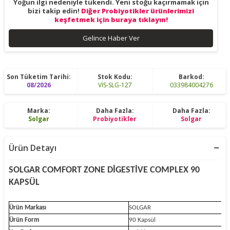
Yoğun ilgi nedeniyle tükendi. Yeni stoğu kaçırmamak için
bizi takip edin!
Diğer Probiyotikler ürünlerimizi
keşfetmek için buraya tıklayın!
Gelince Haber Ver
Son Tüketim Tarihi:
Stok Kodu:
Barkod:
08/2026
VİS-SLG-127
033984004276
Marka:
Daha Fazla:
Daha Fazla:
Solgar
Probiyotikler
Solgar
Ürün Detayı
SOLGAR COMFORT ZONE DİGESTİVE COMPLEX 90
KAPSÜL
Ürün Markası
SOLGAR
Ürün Form
90 Kapsül