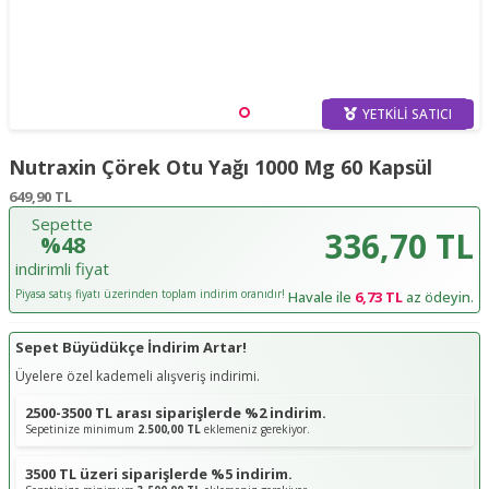
YETKILI SATICI
Nutraxin Çörek Otu Yağı 1000 Mg 60 Kapsül
649,90
TL
Sepette
336,70 TL
%48
indirimli fiyat
Piyasa satış fiyatı üzerinden toplam indirim oranıdır!
Havale ile
6,73 TL
az ödeyin.
Sepet Büyüdükçe İndirim Artar!
Üyelere özel kademeli alışveriş indirimi.
2500-3500 TL arası siparişlerde %2 indirim.
Sepetinize minimum
2.500,00 TL
eklemeniz gerekiyor.
3500 TL üzeri siparişlerde %5 indirim.