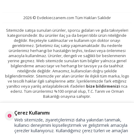
2026 © Evdekieczanem.com Tüm Hakları Saklıdır
Sitemizde satışa sunulan ürünler, sporcu gıdaları ve gıda takviyeleri
kategorisindedir. Bu ürünler ilaç ya da beşeri tıbbi ürün niteliğinde
değildir. Reçeteyle satılmazlar ve kullanım için doktor onayı
gerektirmez. Şirketimiz ilaç satışı yapmamaktadır. Bu nedenle
ürünlerimiz herhangi bir hastalığın teşhis, tedavi veya önlenmesi
amacıyla kullanılmaz. Ürünler, dengeli ve sağlıklı bir beslenmenin
yerine geçmez. Web sitemizde sunulan tüm bilgiler yalnızca genel
bilgilendirme amacı taşır ve herhangi bir tavsiye ya da taahhüt
niteliğinde değildir. Amacımız, kullanıcıları doğru şekilde
bilgilendirmektir. Sitemizde yer alan ürünler ile ilişkili tüm marka, logo
ve tescilli haklar ilgili sahiplerine aittir. İçeriklerimizde fark ettiğiniz
yanıltıcı veya yanlış anlaşılabilecek ifadeleri
bize bildirmenizi
rica
ederiz. Tüm ürünlerimiz %100 orijinal olup, T.C. Tarım ve Orman
Bakanlığı onayına sahiptir.
Çerez Kullanımı
Web sitemizde, ziyaretçilerimizi daha yakından tanımak,
kullanıcı deneyimini kişiselleştirmek ve geliştirmek amacıyla
çerezler kullanıyoruz. Kullandığımız çerez türleri ve amaçları