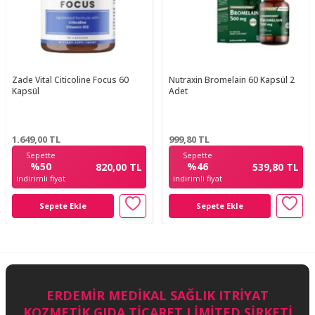
Zade Vital Citicoline Focus 60
Nutraxin Bromelain 60 Kapsül 2
Kapsül
Adet
1.649,00
TL
999,80
TL
Sepette
Sepette
%50
%46
820,00 TL
539,80 TL
indirimli fiyat
indirimli fiyat
Sepete Ekle
Sepete Ekle
ERDEMİR MEDİKAL SAĞLIK ITRİYAT
KOZMETİK GIDA TİCARET LİMİTED ŞİRKETİ