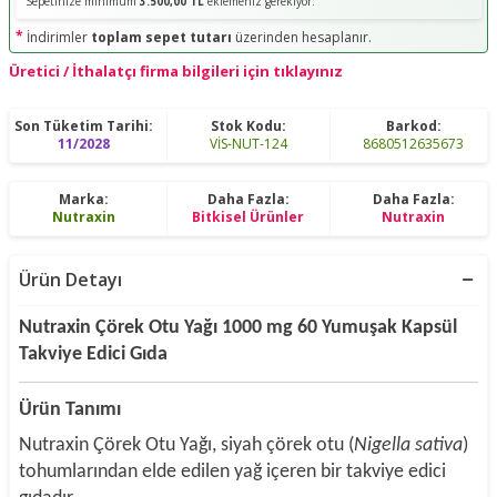
Sepetinize minimum
3.500,00 TL
eklemeniz gerekiyor.
*
İndirimler
toplam sepet tutarı
üzerinden hesaplanır.
Üretici / İthalatçı firma bilgileri için tıklayınız
Son Tüketim Tarihi:
Stok Kodu:
Barkod:
11/2028
VİS-NUT-124
8680512635673
Marka:
Daha Fazla:
Daha Fazla:
Nutraxin
Bitkisel Ürünler
Nutraxin
Ürün Detayı
Nutraxin Çörek Otu Yağı 1000 mg 60 Yumuşak Kapsül
Takviye Edici Gıda
Ürün Tanımı
Nutraxin Çörek Otu Yağı, siyah çörek otu (
Nigella sativa
)
tohumlarından elde edilen yağ içeren bir takviye edici