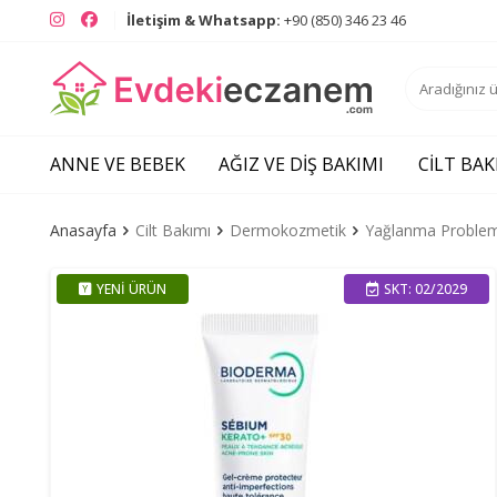
Instagram
Facebook
İletişim & Whatsapp:
+90 (850) 346 23 46
ANNE VE BEBEK
AĞIZ VE DIŞ BAKIMI
CILT BAK
Anasayfa
Cilt Bakımı
Dermokozmetik
Yağlanma Problemli
YENI ÜRÜN
SKT: 02/2029