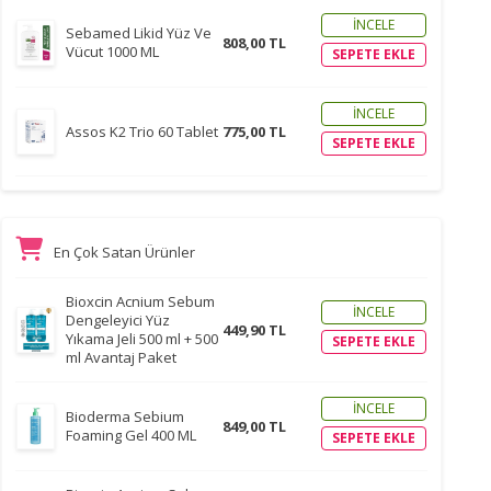
İNCELE
Sebamed Likid Yüz Ve
808,00 TL
Vücut 1000 ML
SEPETE EKLE
İNCELE
Assos K2 Trio 60 Tablet
775,00 TL
SEPETE EKLE
En Çok Satan Ürünler
Bioxcin Acnium Sebum
İNCELE
Dengeleyici Yüz
449,90 TL
Yıkama Jeli 500 ml + 500
SEPETE EKLE
ml Avantaj Paket
İNCELE
Bioderma Sebium
849,00 TL
Foaming Gel 400 ML
SEPETE EKLE