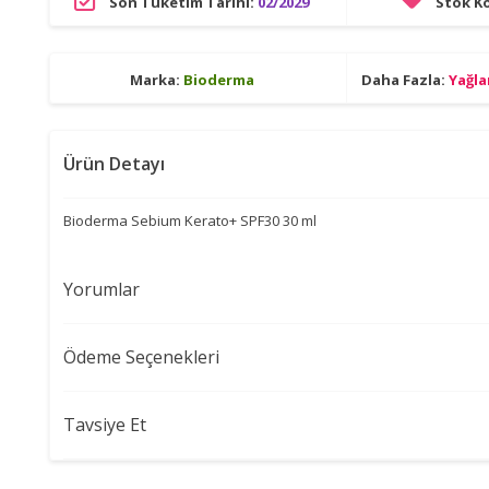
Son Tüketim Tarihi:
02/2029
Stok K
Marka:
Bioderma
Daha Fazla:
Yağla
Ürün Detayı
Bioderma Sebium Kerato+ SPF30 30 ml
Yorumlar
Ödeme Seçenekleri
Tavsiye Et