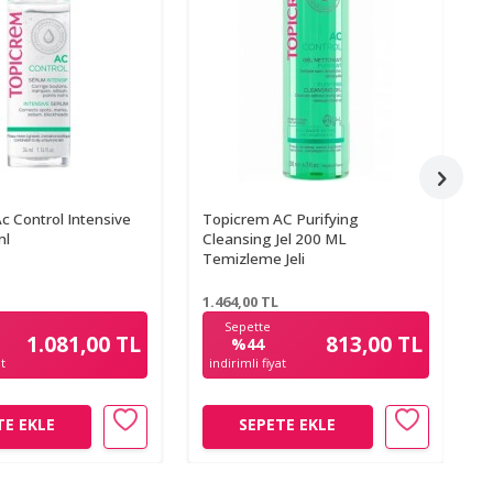
c Control Intensive
Topicrem AC Purifying
B
ml
Cleansing Jel 200 ML
-
Temizleme Jeli
Ç
1.464,00
TL
1
Sepette
1.081,00 TL
813,00 TL
%44
at
indirimli fiyat
TE EKLE
SEPETE EKLE