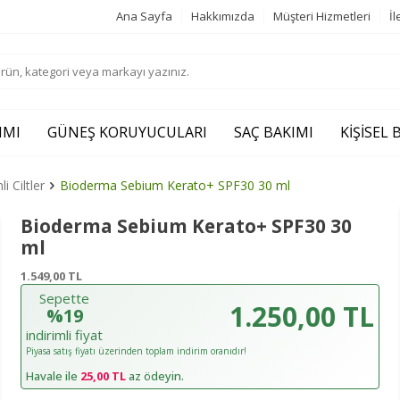
Ana Sayfa
Hakkımızda
Müşteri Hizmetleri
İl
IMI
GÜNEŞ KORUYUCULARI
SAÇ BAKIMI
KIŞISEL
 Ciltler
Bioderma Sebium Kerato+ SPF30 30 ml
Bioderma Sebium Kerato+ SPF30 30
ml
1.549,00
TL
Sepette
1.250,00 TL
%19
indirimli fiyat
Piyasa satış fiyatı üzerinden toplam indirim oranıdır!
Havale ile
25,00 TL
az ödeyin.