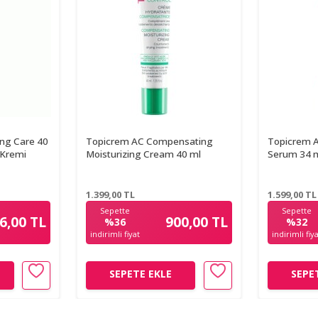
ing Care 40
Topicrem AC Compensating
Topicrem A
 Kremi
Moisturizing Cream 40 ml
Serum 34 
1.399,00
TL
1.599,00
TL
Sepette
Sepette
6,00 TL
900,00 TL
%36
%32
indirimli fiyat
indirimli fiy
SEPETE EKLE
SEPE