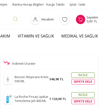
etişim
Banka Hesap Bilgileri
Kargo Takibi
İptal - İade
Sepetim
Hesabım
0,00
TL
 BAKIM
VITAMIN VE SAĞLIK
MEDIKAL VE SAĞLIK
İndirimli Ürünler
İNCELE
Bioxcin Atopicare Krem
546,90 TL
500 ML
SEPETE EKLE
İNCELE
La Roche Posay Lipikar
1.124,00 TL
Temizleme Jeli 400 ML
SEPETE EKLE