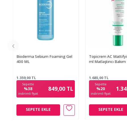
Bioderma Sebium Foaming Gel
Topicrem AC Mattify
400 ML
ml Matlaştırıcı Bakım
1.359,00
TL
1.685,00
TL
Sepette
Sepette
849,00 TL
1.34
%38
%20
indirimli fiyat
indirimli fiyat
SEPETE EKLE
SEPETE EKLE