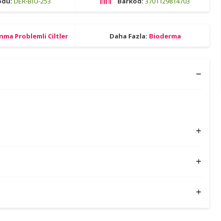
odu:
DER-BİO-253
Barkod:
3701129814703
nma Problemli Ciltler
Daha Fazla:
Bioderma