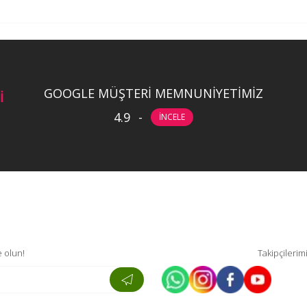
GOOGLE MÜŞTERİ MEMNUNİYETİMİZ
İ
4.9
-
İNCELE
 olun!
Takipçilerim