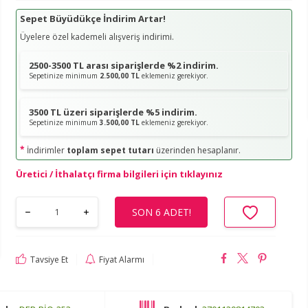
Sepet Büyüdükçe İndirim Artar!
Üyelere özel kademeli alışveriş indirimi.
2500-3500 TL arası siparişlerde %2 indirim.
Sepetinize minimum
2.500,00 TL
eklemeniz gerekiyor.
3500 TL üzeri siparişlerde %5 indirim.
Sepetinize minimum
3.500,00 TL
eklemeniz gerekiyor.
*
İndirimler
toplam sepet tutarı
üzerinden hesaplanır.
Üretici / İthalatçı firma bilgileri için tıklayınız
SON 6 ADET!
Tavsiye Et
Fiyat Alarmı